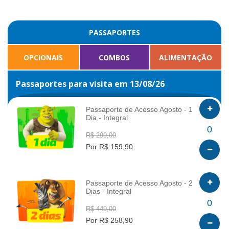
PASSAPORTES
OPCIONAIS
COMBOS
ALIMENTAÇÃO
Passaportes para visita em 13/08/26
Passaporte de Acesso Agosto - 1
Dia - Integral
INFO
0
R$ 299,00
Por R$ 159,90
Passaporte de Acesso Agosto - 2
Dias - Integral
INFO
0
R$ 449,00
Por R$ 258,90