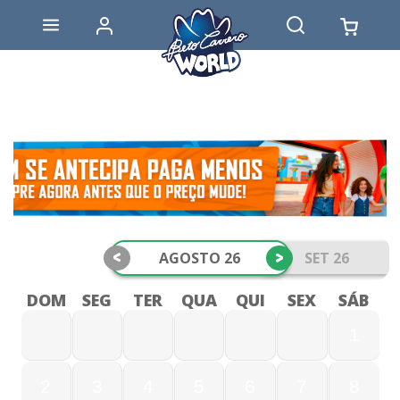
<
>
AGOSTO 26
SET 26
DOM
SEG
TER
QUA
QUI
SEX
SÁB
1
2
3
4
5
6
7
8