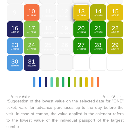
10
11
12
14
15
13
9
139,90
149,90
159,90
159,90
R$
FECHADO
FECHADO
R$
R$
R$
16
17
18
19
20
21
22
119,90
129,90
139,90
139,90
149,90
R$
R$
FECHADO
FECHADO
R$
R$
R$
23
24
25
26
27
28
29
99,90
129,90
139,90
139,90
149,90
R$
R$
FECHADO
FECHADO
R$
R$
R$
30
31
99,90
119,90
R$
R$
Menor Valor
Maior Valor
*Suggestion of the lowest value on the selected date for "ONE"
ticket, valid for advance purchases up to the day before the
visit. In case of combo, the value applied in the calendar refers
to the lowest value of the individual passport of the largest
combo.