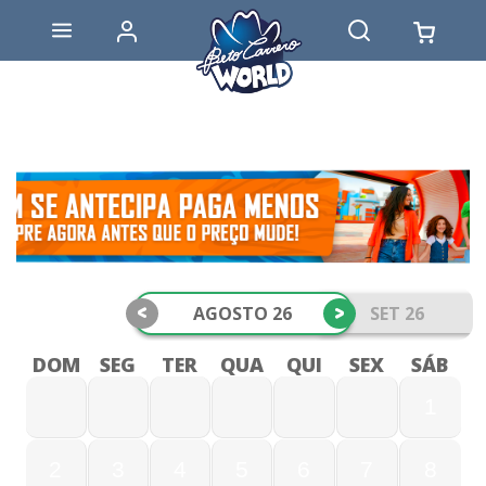
<
>
AGOSTO 26
SET 26
DOM
SEG
TER
QUA
QUI
SEX
SÁB
1
2
3
4
5
6
7
8