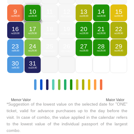
9
11
12
13
14
15
10
299,00
149,90
139,90
159,90
139,90
R$
FECHADO
FECHADO
R$
R$
R$
R$
16
17
18
19
20
21
22
119,90
129,90
139,90
139,90
149,90
R$
R$
FECHADO
FECHADO
R$
R$
R$
23
24
25
26
27
28
29
99,90
129,90
139,90
139,90
149,90
R$
R$
FECHADO
FECHADO
R$
R$
R$
30
31
99,90
119,90
R$
R$
Menor Valor
Maior Valor
*Suggestion of the lowest value on the selected date for "ONE"
ticket, valid for advance purchases up to the day before the
visit. In case of combo, the value applied in the calendar refers
to the lowest value of the individual passport of the largest
combo.