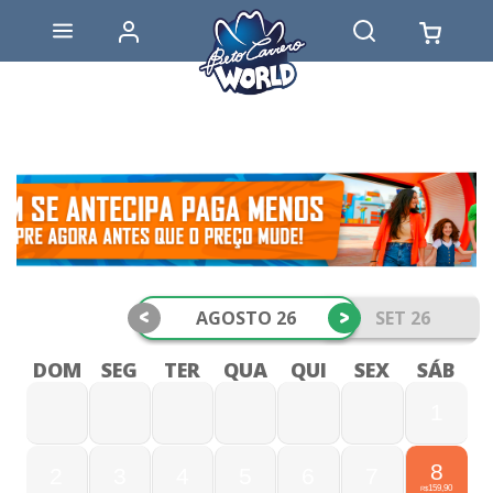
<
>
AGOSTO 26
SET 26
DOM
SEG
TER
QUA
QUI
SEX
SÁB
1
8
2
3
4
5
6
7
159,90
R$