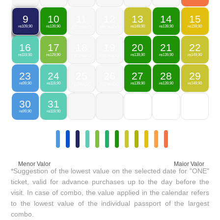
10
11
12
13
14
15
9
139,90
149,90
139,90
159,90
109,90
R$
FECHADO
FECHADO
R$
R$
R$
R$
16
17
18
19
20
21
22
119,90
129,90
139,90
139,90
149,90
R$
R$
FECHADO
FECHADO
R$
R$
R$
23
24
25
26
27
28
29
99,90
119,90
139,90
139,90
149,90
R$
R$
FECHADO
FECHADO
R$
R$
R$
30
31
99,90
119,90
R$
R$
Menor Valor
Maior Valor
*Suggestion of the lowest value on the selected date for "ONE"
ticket, valid for advance purchases up to the day before the
visit. In case of combo, the value applied in the calendar refers
to the lowest value of the individual passport of the largest
combo.