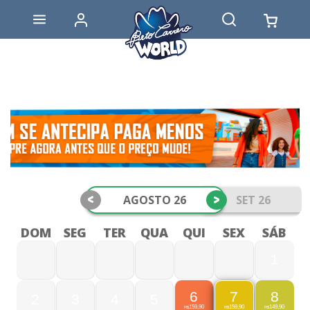
<
>
AGOSTO 26
SET 26
DOM
SEG
TER
QUA
QUI
SEX
SÁB
1
6
8
7
2
3
4
5
159,90
149,90
159,90
R$
R$
R$