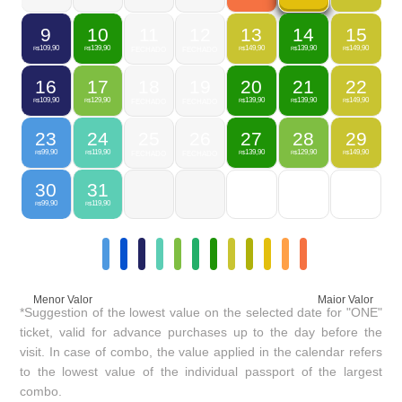
9
10
11
12
13
14
15
109,90
139,90
149,90
139,90
149,90
R$
R$
FECHADO
FECHADO
R$
R$
R$
16
17
18
19
20
21
22
109,90
129,90
139,90
139,90
149,90
R$
R$
FECHADO
FECHADO
R$
R$
R$
23
24
25
26
27
28
29
99,90
119,90
139,90
129,90
149,90
R$
R$
FECHADO
FECHADO
R$
R$
R$
30
31
99,90
119,90
R$
R$
Menor Valor
Maior Valor
*Suggestion of the lowest value on the selected date for "ONE"
ticket, valid for advance purchases up to the day before the
visit. In case of combo, the value applied in the calendar refers
to the lowest value of the individual passport of the largest
combo.