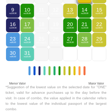
9
10
11
12
13
14
15
109,90
139,90
149,90
139,90
149,90
R$
R$
FECHADO
FECHADO
R$
R$
R$
16
17
18
19
20
21
22
109,90
129,90
139,90
139,90
149,90
R$
R$
FECHADO
FECHADO
R$
R$
R$
23
24
25
26
27
28
29
99,90
119,90
139,90
129,90
149,90
R$
R$
FECHADO
FECHADO
R$
R$
R$
30
31
99,90
119,90
R$
R$
Menor Valor
Maior Valor
*Suggestion of the lowest value on the selected date for "ONE"
ticket, valid for advance purchases up to the day before the
visit. In case of combo, the value applied in the calendar refers
to the lowest value of the individual passport of the largest
combo.