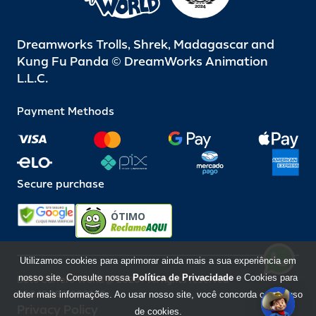
Dreamworks Trolls, Shrek, Madagascar and
Kung Fu Panda © DreamWorks Animation
L.L.C.
Payment Methods
Secure purchase
ÓTIMO
Utilizamos cookies para aprimorar ainda mais a sua experiência em
nosso site. Consulte nossa
Política de Privacidade
e Cookies para
Beto Carrero World @ 2026 / All rights reserved
85.248.987/0001-10
obter mais informações. Ao usar nosso site, você concorda com o uso
Privacy Policy
de cookies.