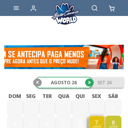
<
>
AGOSTO 26
SET 26
DOM
SEG
TER
QUA
QUI
SEX
SÁB
1
6
8
7
2
3
4
5
159,90
149,90
159,90
R$
R$
R$