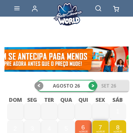
<
>
AGOSTO 26
SET 26
DOM
SEG
TER
QUA
QUI
SEX
SÁB
1
6
8
7
2
3
4
5
399,00
149,90
149,90
R$
R$
R$