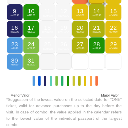
9
10
11
12
13
14
15
109,90
129,90
149,90
139,90
149,90
R$
R$
FECHADO
FECHADO
R$
R$
R$
16
17
18
19
20
21
22
109,90
129,90
139,90
139,90
149,90
R$
R$
FECHADO
FECHADO
R$
R$
R$
23
24
25
26
27
28
29
99,90
119,90
139,90
129,90
149,90
R$
R$
FECHADO
FECHADO
R$
R$
R$
30
31
99,90
119,90
R$
R$
Menor Valor
Maior Valor
*Suggestion of the lowest value on the selected date for "ONE"
ticket, valid for advance purchases up to the day before the
visit. In case of combo, the value applied in the calendar refers
to the lowest value of the individual passport of the largest
combo.