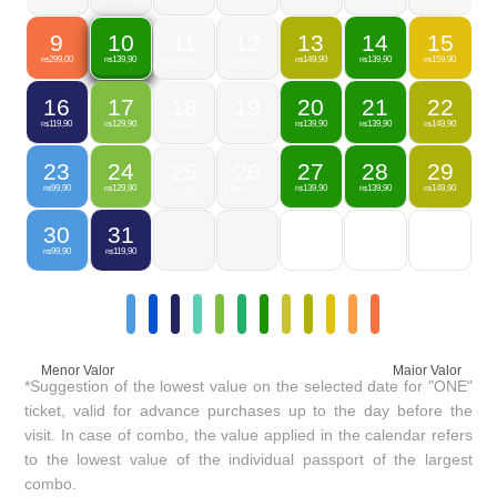
9
11
12
13
14
15
10
299,00
149,90
139,90
159,90
139,90
R$
FECHADO
FECHADO
R$
R$
R$
R$
16
17
18
19
20
21
22
119,90
129,90
139,90
139,90
149,90
R$
R$
FECHADO
FECHADO
R$
R$
R$
23
24
25
26
27
28
29
99,90
129,90
139,90
139,90
149,90
R$
R$
FECHADO
FECHADO
R$
R$
R$
30
31
99,90
119,90
R$
R$
Menor Valor
Maior Valor
*Suggestion of the lowest value on the selected date for "ONE"
ticket, valid for advance purchases up to the day before the
visit. In case of combo, the value applied in the calendar refers
to the lowest value of the individual passport of the largest
combo.