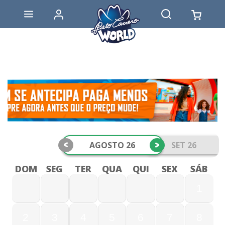
<
>
AGOSTO 26
SET 26
DOM
SEG
TER
QUA
QUI
SEX
SÁB
1
2
3
4
5
6
7
8