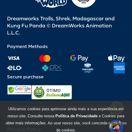
Dreamworks Trolls, Shrek, Madagascar and
Kung Fu Panda © DreamWorks Animation
L.L.C.
Payment Methods
Secure purchase
ÓTIMO
Utilizamos cookies para aprimorar ainda mais a sua experiência em
nosso site. Consulte nossa
Política de Privacidade
e Cookies para
Beto Carrero World @ 2026 / All rights reserved
85.248.987/0001-10
obter mais informações. Ao usar nosso site, você concorda com o uso
Privacy Policy
de cookies.