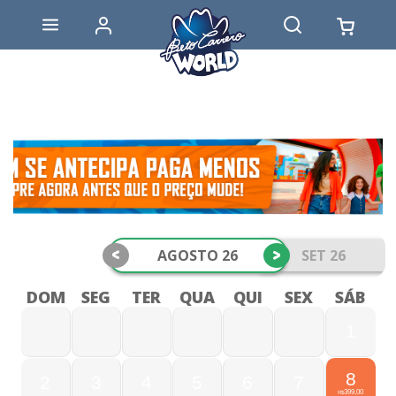
<
>
AGOSTO 26
SET 26
DOM
SEG
TER
QUA
QUI
SEX
SÁB
1
8
2
3
4
5
6
7
399,00
R$