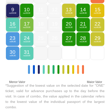
10
11
12
13
14
15
9
139,90
149,90
139,90
159,90
109,90
R$
FECHADO
FECHADO
R$
R$
R$
R$
16
17
18
19
20
21
22
119,90
129,90
139,90
139,90
149,90
R$
R$
FECHADO
FECHADO
R$
R$
R$
23
24
25
26
27
28
29
99,90
119,90
139,90
139,90
149,90
R$
R$
FECHADO
FECHADO
R$
R$
R$
30
31
99,90
119,90
R$
R$
Menor Valor
Maior Valor
*Suggestion of the lowest value on the selected date for "ONE"
ticket, valid for advance purchases up to the day before the
visit. In case of combo, the value applied in the calendar refers
to the lowest value of the individual passport of the largest
combo.