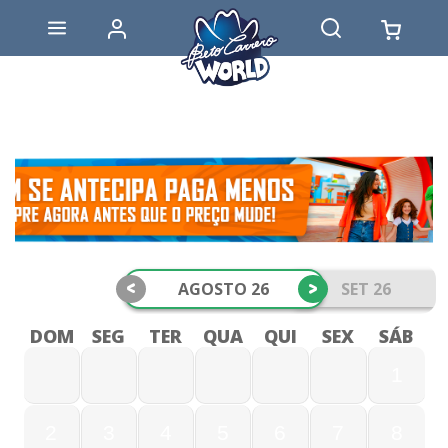
<
>
AGOSTO 26
SET 26
DOM
SEG
TER
QUA
QUI
SEX
SÁB
1
2
3
4
5
6
7
8