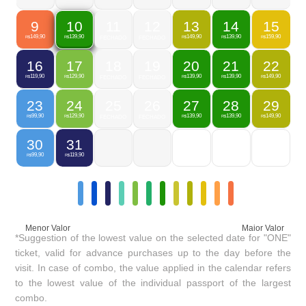
9
11
12
13
14
15
10
149,90
149,90
139,90
159,90
139,90
R$
FECHADO
FECHADO
R$
R$
R$
R$
16
17
18
19
20
21
22
119,90
129,90
139,90
139,90
149,90
R$
R$
FECHADO
FECHADO
R$
R$
R$
23
24
25
26
27
28
29
99,90
129,90
139,90
139,90
149,90
R$
R$
FECHADO
FECHADO
R$
R$
R$
30
31
99,90
119,90
R$
R$
Menor Valor
Maior Valor
*Suggestion of the lowest value on the selected date for "ONE"
ticket, valid for advance purchases up to the day before the
visit. In case of combo, the value applied in the calendar refers
to the lowest value of the individual passport of the largest
combo.