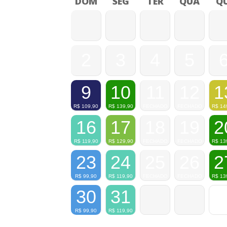
DOM
SEG
TER
QUA
QU
2
3
4
5
9
10
11
12
1
R$
109,90
R$
139,90
FECHADO
FECHADO
R$
14
16
17
18
19
2
R$
119,90
R$
129,90
FECHADO
FECHADO
R$
13
23
24
25
26
2
R$
99,90
R$
119,90
FECHADO
FECHADO
R$
13
30
31
R$
99,90
R$
119,90