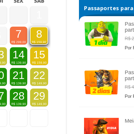
I
SEX
SÁB
Passaportes para 
1
Pas
par
7
8
6
INFO
R$ 2
R$
299,00
R$
159,90
Por 
3
14
15
9,90
R$
139,90
R$
159,90
0
21
22
Pas
par
INFO
9,90
R$
139,90
R$
149,90
R$ 4
7
28
29
Por 
9,90
R$
139,90
R$
149,90
Mei
INFO