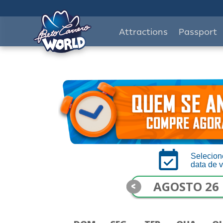
Attractions
Passport
Selecion
data de v
<
AGOSTO 26