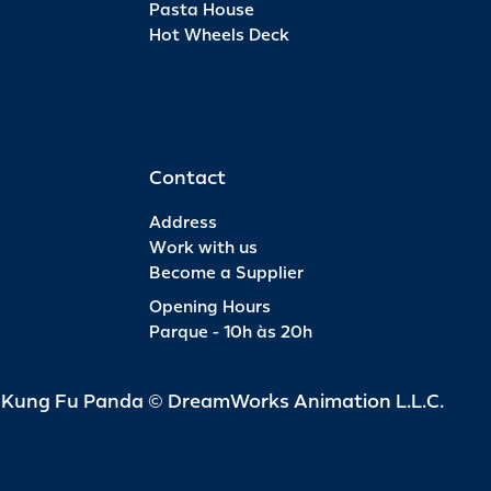
Pasta House
Hot Wheels Deck
Pas
INFO
R$ 6
Contact
Address
Work with us
Become a Supplier
Pas
Opening Hours
Parque - 10h às 20h
INFO
R$ 4
d Kung Fu Panda © DreamWorks Animation L.L.C.
Pas