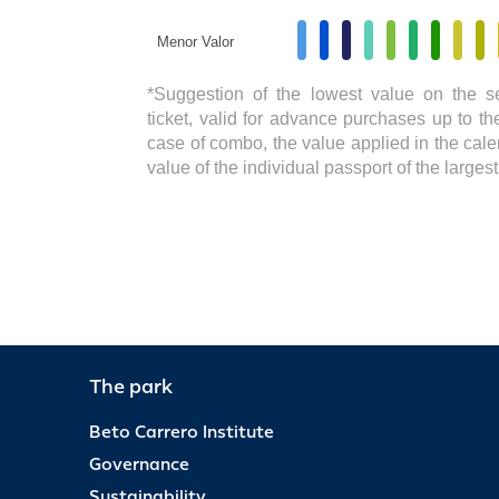
Menor Valor
*Suggestion of the lowest value on the s
ticket, valid for advance purchases up to the
case of combo, the value applied in the cale
value of the individual passport of the large
The park
Beto Carrero Institute
Governance
Sustainability