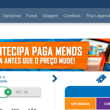
Optional
Food
Viagem
Combos
The Legen
e a
isita
>
SET 26
OPCIONAIS
CO