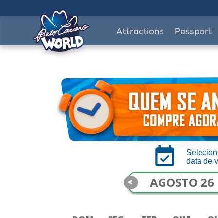
Attractions
Passport
Selecion
data de v
<
AGOSTO 26