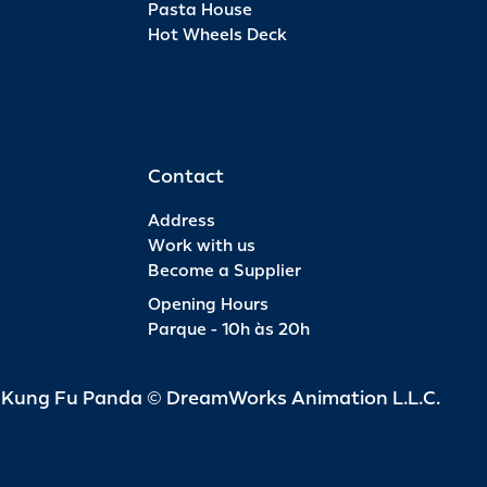
Pasta House
Hot Wheels Deck
Pas
INFO
R$ 6
Contact
Address
Work with us
Become a Supplier
Pas
Opening Hours
Parque - 10h às 20h
INFO
R$ 4
d Kung Fu Panda © DreamWorks Animation L.L.C.
Pas