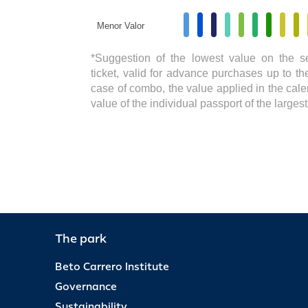
Menor Valor
*Suggestion of the lowest value on the s
ticket, valid for advance purchases up to the
case of combo, the value applied in the cale
value of the individual passport of the large
The park
Beto Carrero Institute
Governance
Sustainability