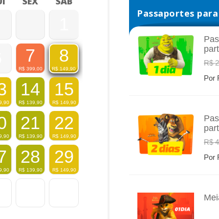
I
SEX
SÁB
Passaportes para 
1
Pas
par
7
8
6
INFO
R$ 2
R$
399,00
R$
149,90
Por 
3
14
15
9,90
R$
139,90
R$
149,90
0
21
22
Pas
par
INFO
9,90
R$
139,90
R$
149,90
R$ 4
7
28
29
Por 
9,90
R$
139,90
R$
149,90
Mei
INFO