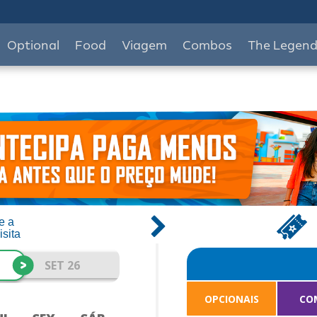
Optional
Food
Viagem
Combos
The Legen
e a
isita
>
SET 26
OPCIONAIS
CO