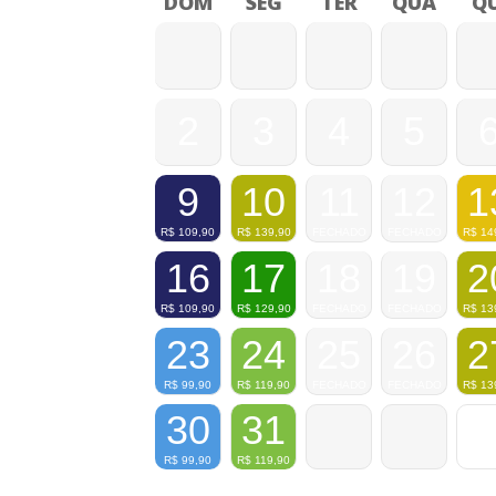
DOM
SEG
TER
QUA
QU
2
3
4
5
9
10
11
12
1
R$
109,90
R$
139,90
FECHADO
FECHADO
R$
14
16
17
18
19
2
R$
109,90
R$
129,90
FECHADO
FECHADO
R$
13
23
24
25
26
2
R$
99,90
R$
119,90
FECHADO
FECHADO
R$
13
30
31
R$
99,90
R$
119,90