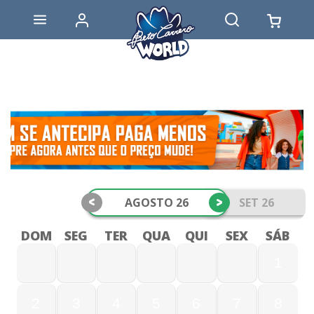
<
>
AGOSTO 26
SET 26
DOM
SEG
TER
QUA
QUI
SEX
SÁB
1
2
3
4
5
6
7
8