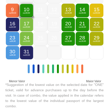
9
11
12
13
14
15
10
299,00
149,90
139,90
159,90
139,90
R$
FECHADO
FECHADO
R$
R$
R$
R$
16
17
18
19
20
21
22
119,90
129,90
139,90
139,90
149,90
R$
R$
FECHADO
FECHADO
R$
R$
R$
23
24
25
26
27
28
29
99,90
129,90
139,90
139,90
149,90
R$
R$
FECHADO
FECHADO
R$
R$
R$
30
31
99,90
119,90
R$
R$
Menor Valor
Maior Valor
*Suggestion of the lowest value on the selected date for "ONE"
ticket, valid for advance purchases up to the day before the
visit. In case of combo, the value applied in the calendar refers
to the lowest value of the individual passport of the largest
combo.