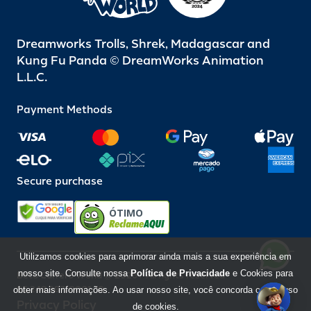
Dreamworks Trolls, Shrek, Madagascar and
Kung Fu Panda © DreamWorks Animation
L.L.C.
Payment Methods
Secure purchase
ÓTIMO
Utilizamos cookies para aprimorar ainda mais a sua experiência em
nosso site. Consulte nossa
Política de Privacidade
e Cookies para
Beto Carrero World @ 2026 / All rights reserved
85.248.987/0001-10
obter mais informações. Ao usar nosso site, você concorda com o uso
Privacy Policy
de cookies.