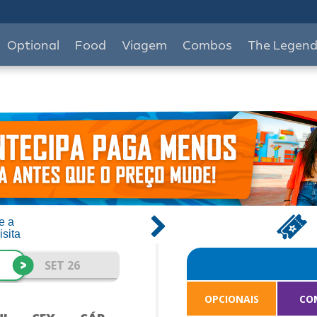
Optional
Food
Viagem
Combos
The Legen
e a
isita
>
SET 26
OPCIONAIS
CO