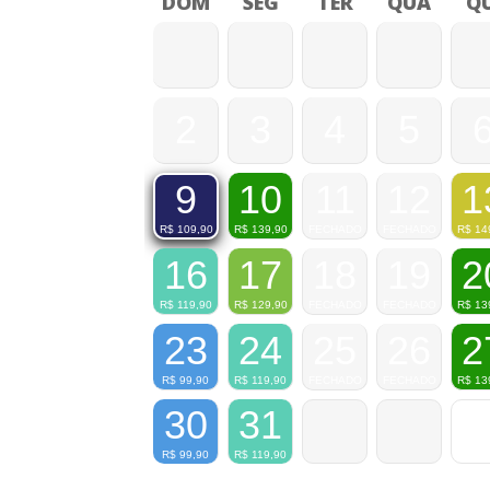
DOM
SEG
TER
QUA
QU
2
3
4
5
10
11
12
1
9
R$
139,90
FECHADO
FECHADO
R$
14
R$
109,90
16
17
18
19
2
R$
119,90
R$
129,90
FECHADO
FECHADO
R$
13
23
24
25
26
2
R$
99,90
R$
119,90
FECHADO
FECHADO
R$
13
30
31
R$
99,90
R$
119,90