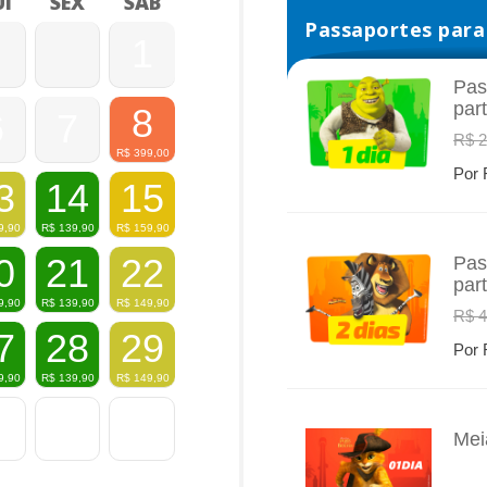
I
SEX
SÁB
Passaportes para 
1
Pas
par
8
6
7
INFO
R$ 2
R$
399,00
Por 
3
14
15
9,90
R$
139,90
R$
159,90
0
21
22
Pas
par
INFO
9,90
R$
139,90
R$
149,90
R$ 4
7
28
29
Por 
9,90
R$
139,90
R$
149,90
Mei
INFO