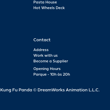
Pasta House
Hot Wheels Deck
Ann
INFO
R$ 6
Contact
Address
Work with us
Become a Supplier
Ann
Opening Hours
Parque - 10h às 20h
INFO
R$ 4
d Kung Fu Panda © DreamWorks Animation L.L.C.
Pas