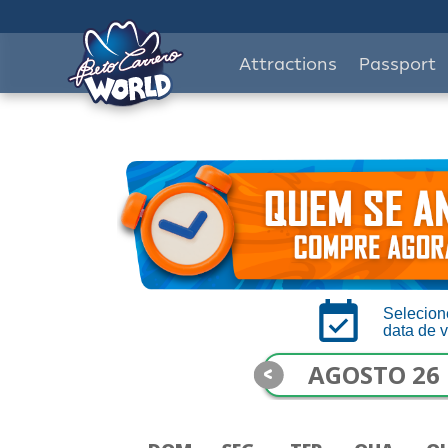
Attractions
Passport
Selecion
data de v
<
AGOSTO 26