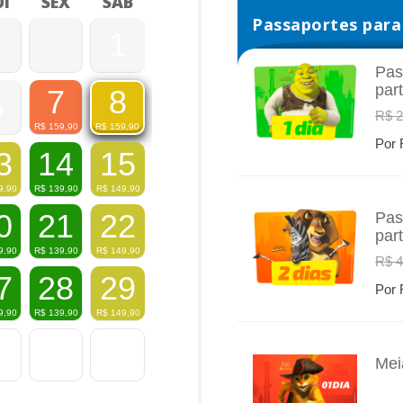
I
SEX
SÁB
Passaportes para 
1
Pas
par
7
8
6
INFO
R$ 2
R$
159,90
R$
159,90
Por 
3
14
15
9,90
R$
139,90
R$
149,90
0
21
22
Pas
par
INFO
9,90
R$
139,90
R$
149,90
R$ 4
7
28
29
Por 
9,90
R$
139,90
R$
149,90
Mei
INFO