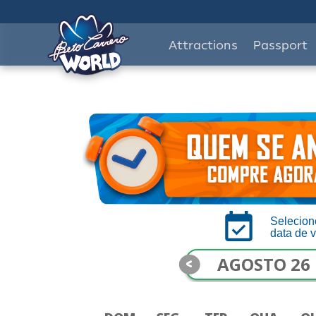
Attractions
Passport
Selecion
data de v
<
AGOSTO 26