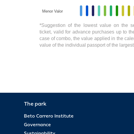
Menor Valor
*Suggestion of the lowest value on the s
ticket, valid for advance purchases up to the
case of combo, the value applied in the cale
value of the individual passport of the large
The park
Beto Carrero Institute
Governance
Sustainability