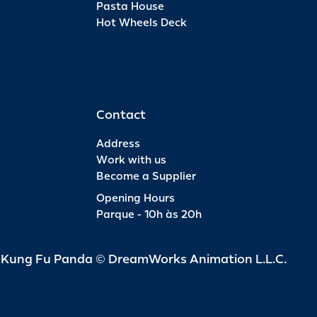
Pasta House
Hot Wheels Deck
Pas
INFO
R$ 6
Contact
Address
Work with us
Become a Supplier
Pas
Opening Hours
Parque - 10h às 20h
INFO
R$ 4
d Kung Fu Panda © DreamWorks Animation L.L.C.
Pas