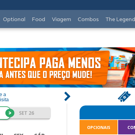
Optional
Food
Viagem
Combos
The Legen
e a
isita
>
SET 26
OPCIONAIS
CO