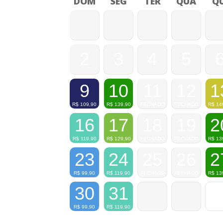
DOM
SEG
TER
QUA
QU
2
3
4
5
9
10
11
12
1
R$
109,90
R$
139,90
FECHADO
FECHADO
R$
14
16
17
18
19
2
R$
119,90
R$
129,90
FECHADO
FECHADO
R$
13
23
24
25
26
2
R$
99,90
R$
119,90
FECHADO
FECHADO
R$
13
30
31
R$
99,90
R$
119,90