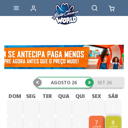
<
>
AGOSTO 26
SET 26
DOM
SEG
TER
QUA
QUI
SEX
SÁB
1
7
8
2
3
4
5
6
159,90
149,90
R$
R$