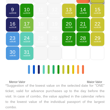
9
10
11
12
13
14
15
109,90
139,90
149,90
139,90
149,90
R$
R$
FECHADO
FECHADO
R$
R$
R$
16
17
18
19
20
21
22
109,90
129,90
139,90
139,90
149,90
R$
R$
FECHADO
FECHADO
R$
R$
R$
23
24
25
26
27
28
29
99,90
119,90
139,90
139,90
149,90
R$
R$
FECHADO
FECHADO
R$
R$
R$
30
31
99,90
119,90
R$
R$
Menor Valor
Maior Valor
*Suggestion of the lowest value on the selected date for "ONE"
ticket, valid for advance purchases up to the day before the
visit. In case of combo, the value applied in the calendar refers
to the lowest value of the individual passport of the largest
combo.