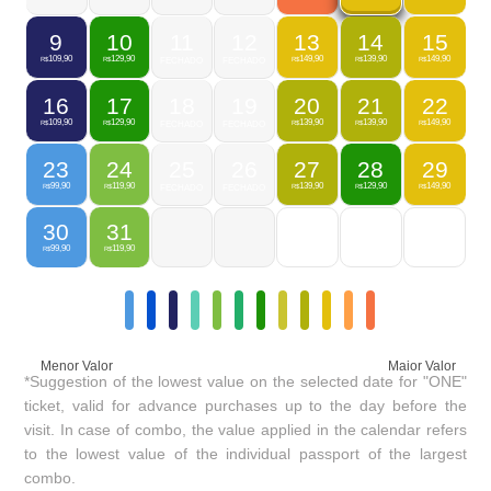
9
10
11
12
13
14
15
109,90
129,90
149,90
139,90
149,90
R$
R$
FECHADO
FECHADO
R$
R$
R$
16
17
18
19
20
21
22
109,90
129,90
139,90
139,90
149,90
R$
R$
FECHADO
FECHADO
R$
R$
R$
23
24
25
26
27
28
29
99,90
119,90
139,90
129,90
149,90
R$
R$
FECHADO
FECHADO
R$
R$
R$
30
31
99,90
119,90
R$
R$
Menor Valor
Maior Valor
*Suggestion of the lowest value on the selected date for "ONE"
ticket, valid for advance purchases up to the day before the
visit. In case of combo, the value applied in the calendar refers
to the lowest value of the individual passport of the largest
combo.