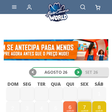
<
>
AGOSTO 26
SET 26
DOM
SEG
TER
QUA
QUI
SEX
SÁB
1
6
8
7
2
3
4
5
399,00
149,90
149,90
R$
R$
R$