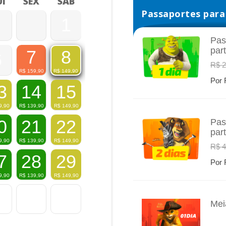
I
SEX
SÁB
Passaportes para 
1
Pas
par
7
8
6
INFO
R$ 2
R$
159,90
R$
149,90
Por 
3
14
15
9,90
R$
139,90
R$
149,90
0
21
22
Pas
par
INFO
9,90
R$
139,90
R$
149,90
R$ 4
7
28
29
Por 
9,90
R$
139,90
R$
149,90
Mei
INFO