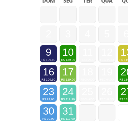
DOM
SEG
TER
QUA
QU
2
3
4
5
9
10
11
12
1
R$
109,90
R$
139,90
FECHADO
FECHADO
R$
14
16
17
18
19
2
R$
109,90
R$
129,90
FECHADO
FECHADO
R$
13
23
24
25
26
2
R$
99,90
R$
119,90
FECHADO
FECHADO
R$
13
30
31
R$
99,90
R$
119,90