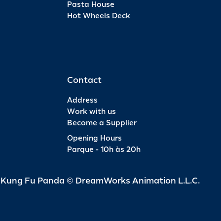
Pasta House
Hot Wheels Deck
Pas
INFO
R$ 6
Contact
Address
Work with us
Become a Supplier
Pas
Opening Hours
Parque - 10h às 20h
INFO
R$ 4
d Kung Fu Panda © DreamWorks Animation L.L.C.
Pas