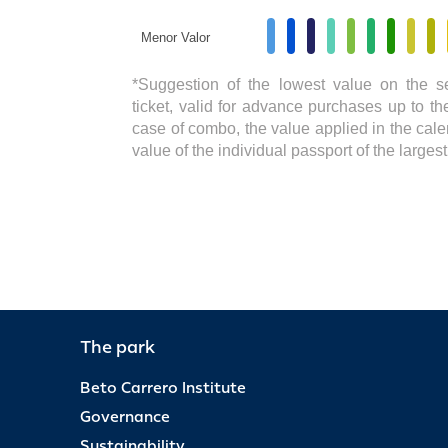
Menor Valor
*Suggestion of the lowest value on the s
ticket, valid for advance purchases up to the
case of combo, the value applied in the cale
value of the individual passport of the large
The park
Beto Carrero Institute
Governance
Sustainability