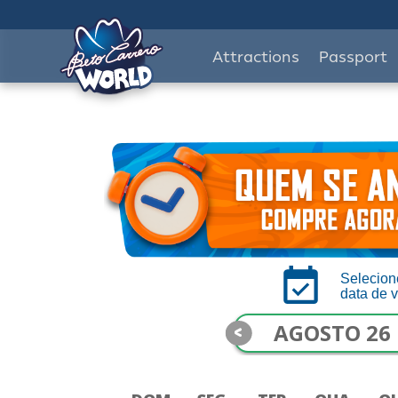
Attractions
Passport
Selecion
data de v
<
AGOSTO 26