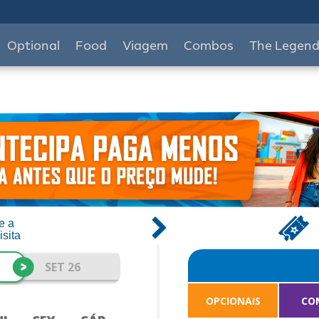
Optional
Food
Viagem
Combos
The Legen
e a
isita
>
SET 26
OPCIONAIS
CO