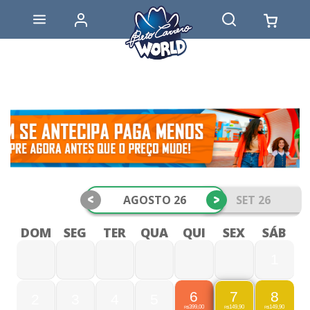
<
>
AGOSTO 26
SET 26
DOM
SEG
TER
QUA
QUI
SEX
SÁB
1
6
8
7
2
3
4
5
399,00
149,90
149,90
R$
R$
R$