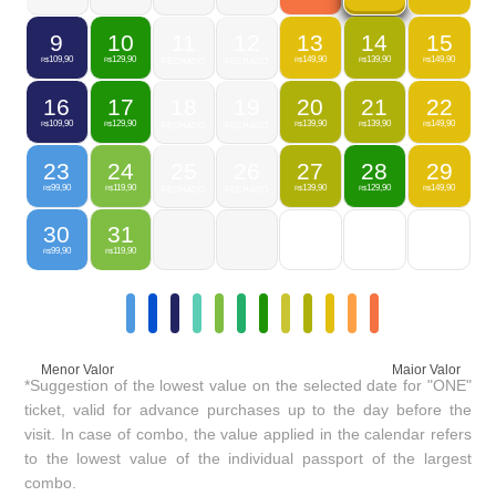
9
10
11
12
13
14
15
109,90
129,90
149,90
139,90
149,90
R$
R$
FECHADO
FECHADO
R$
R$
R$
16
17
18
19
20
21
22
109,90
129,90
139,90
139,90
149,90
R$
R$
FECHADO
FECHADO
R$
R$
R$
23
24
25
26
27
28
29
99,90
119,90
139,90
129,90
149,90
R$
R$
FECHADO
FECHADO
R$
R$
R$
30
31
99,90
119,90
R$
R$
Menor Valor
Maior Valor
*Suggestion of the lowest value on the selected date for "ONE"
ticket, valid for advance purchases up to the day before the
visit. In case of combo, the value applied in the calendar refers
to the lowest value of the individual passport of the largest
combo.