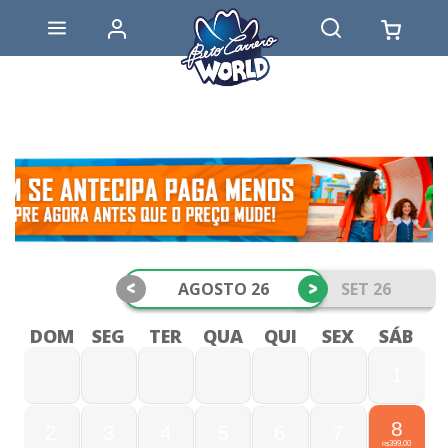
<
>
AGOSTO 26
SET 26
DOM
SEG
TER
QUA
QUI
SEX
SÁB
1
8
2
3
4
5
6
7
399,00
R$