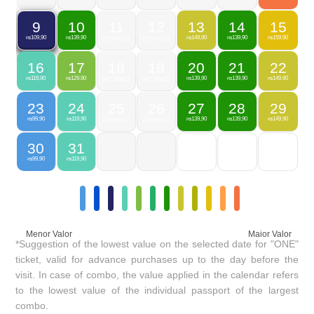
10
11
12
13
14
15
9
139,90
149,90
139,90
159,90
109,90
R$
FECHADO
FECHADO
R$
R$
R$
R$
16
17
18
19
20
21
22
119,90
129,90
139,90
139,90
149,90
R$
R$
FECHADO
FECHADO
R$
R$
R$
23
24
25
26
27
28
29
99,90
119,90
139,90
139,90
149,90
R$
R$
FECHADO
FECHADO
R$
R$
R$
30
31
99,90
119,90
R$
R$
Menor Valor
Maior Valor
*Suggestion of the lowest value on the selected date for "ONE"
ticket, valid for advance purchases up to the day before the
visit. In case of combo, the value applied in the calendar refers
to the lowest value of the individual passport of the largest
combo.