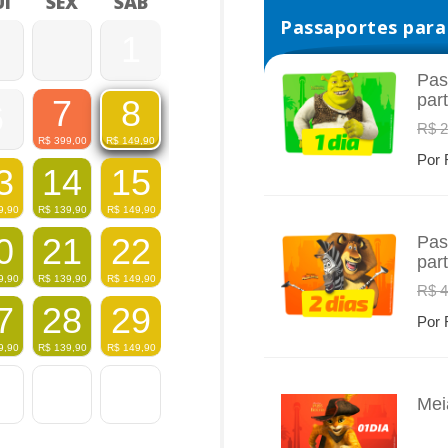
I
SEX
SÁB
Passaportes para 
1
Pas
par
7
8
6
INFO
R$ 2
R$
399,00
R$
149,90
Por 
3
14
15
9,90
R$
139,90
R$
149,90
0
21
22
Pas
par
INFO
9,90
R$
139,90
R$
149,90
R$ 4
7
28
29
Por 
9,90
R$
139,90
R$
149,90
Mei
INFO