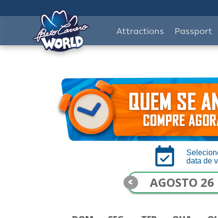
Attractions
Passport
Selecion
data de v
<
AGOSTO 26