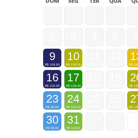
DOM
SEG
TER
QUA
QU
2
3
4
5
9
10
11
12
1
R$
109,90
R$
139,90
FECHADO
FECHADO
R$
14
16
17
18
19
2
R$
109,90
R$
129,90
FECHADO
FECHADO
R$
13
23
24
25
26
2
R$
99,90
R$
119,90
FECHADO
FECHADO
R$
13
30
31
R$
99,90
R$
119,90