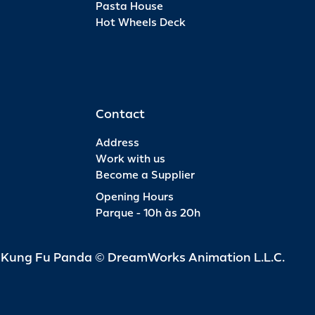
Pasta House
Hot Wheels Deck
Pas
INFO
R$ 6
Contact
Address
Work with us
Become a Supplier
Pas
Opening Hours
Parque - 10h às 20h
INFO
R$ 4
d Kung Fu Panda © DreamWorks Animation L.L.C.
Pas