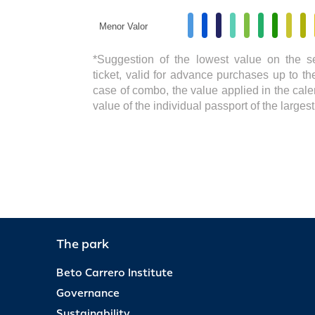
Menor Valor
*Suggestion of the lowest value on the s
ticket, valid for advance purchases up to the
case of combo, the value applied in the cale
value of the individual passport of the large
The park
Beto Carrero Institute
Governance
Sustainability