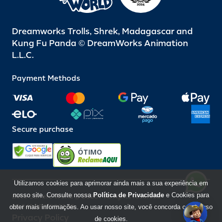
Dreamworks Trolls, Shrek, Madagascar and
Kung Fu Panda © DreamWorks Animation
L.L.C.
Payment Methods
Secure purchase
ÓTIMO
Utilizamos cookies para aprimorar ainda mais a sua experiência em
nosso site. Consulte nossa
Política de Privacidade
e Cookies para
Beto Carrero World @ 2026 / All rights reserved
85.248.987/0001-10
obter mais informações. Ao usar nosso site, você concorda com o uso
Privacy Policy
de cookies.