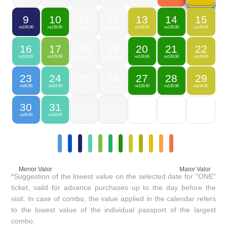
9
10
11
12
13
14
15
109,90
139,90
149,90
139,90
149,90
R$
R$
FECHADO
FECHADO
R$
R$
R$
16
17
18
19
20
21
22
119,90
129,90
139,90
139,90
149,90
R$
R$
FECHADO
FECHADO
R$
R$
R$
23
24
25
26
27
28
29
99,90
119,90
139,90
139,90
149,90
R$
R$
FECHADO
FECHADO
R$
R$
R$
30
31
99,90
119,90
R$
R$
Menor Valor
Maior Valor
*Suggestion of the lowest value on the selected date for "ONE"
ticket, valid for advance purchases up to the day before the
visit. In case of combo, the value applied in the calendar refers
to the lowest value of the individual passport of the largest
combo.