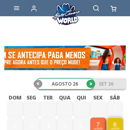
<
>
AGOSTO 26
SET 26
DOM
SEG
TER
QUA
QUI
SEX
SÁB
1
7
8
2
3
4
5
6
159,90
159,90
R$
R$