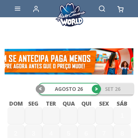
<
>
AGOSTO 26
SET 26
DOM
SEG
TER
QUA
QUI
SEX
SÁB
1
2
3
4
5
6
7
8