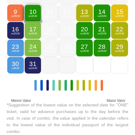
9
11
12
13
14
15
10
299,00
149,90
139,90
159,90
139,90
R$
FECHADO
FECHADO
R$
R$
R$
R$
16
17
18
19
20
21
22
119,90
129,90
139,90
139,90
149,90
R$
R$
FECHADO
FECHADO
R$
R$
R$
23
24
25
26
27
28
29
99,90
129,90
139,90
139,90
149,90
R$
R$
FECHADO
FECHADO
R$
R$
R$
30
31
99,90
119,90
R$
R$
Menor Valor
Maior Valor
*Suggestion of the lowest value on the selected date for "ONE"
ticket, valid for advance purchases up to the day before the
visit. In case of combo, the value applied in the calendar refers
to the lowest value of the individual passport of the largest
combo.