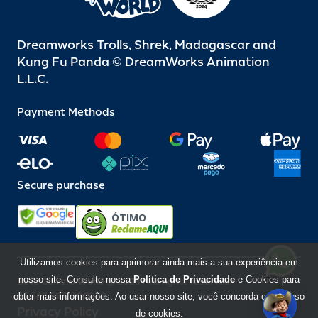
Dreamworks Trolls, Shrek, Madagascar and
Kung Fu Panda © DreamWorks Animation
L.L.C.
Payment Methods
Secure purchase
ÓTIMO
Utilizamos cookies para aprimorar ainda mais a sua experiência em
nosso site. Consulte nossa
Política de Privacidade
e Cookies para
Beto Carrero World @ 2026 / All rights reserved
85.248.987/0001-10
obter mais informações. Ao usar nosso site, você concorda com o uso
Privacy Policy
de cookies.