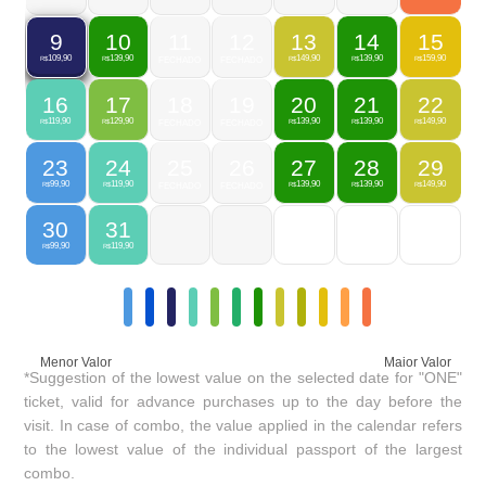
10
11
12
13
14
15
9
139,90
149,90
139,90
159,90
109,90
R$
FECHADO
FECHADO
R$
R$
R$
R$
16
17
18
19
20
21
22
119,90
129,90
139,90
139,90
149,90
R$
R$
FECHADO
FECHADO
R$
R$
R$
23
24
25
26
27
28
29
99,90
119,90
139,90
139,90
149,90
R$
R$
FECHADO
FECHADO
R$
R$
R$
30
31
99,90
119,90
R$
R$
Menor Valor
Maior Valor
*Suggestion of the lowest value on the selected date for "ONE"
ticket, valid for advance purchases up to the day before the
visit. In case of combo, the value applied in the calendar refers
to the lowest value of the individual passport of the largest
combo.