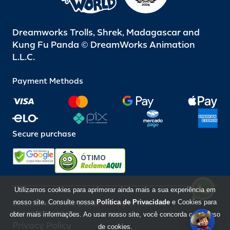
Dreamworks Trolls, Shrek, Madagascar and
Kung Fu Panda © DreamWorks Animation
L.L.C.
Payment Methods
Secure purchase
ÓTIMO
Utilizamos cookies para aprimorar ainda mais a sua experiência em
nosso site. Consulte nossa
Política de Privacidade
e Cookies para
Beto Carrero World @ 2026 / All rights reserved
85.248.987/0001-10
obter mais informações. Ao usar nosso site, você concorda com o uso
Privacy Policy
de cookies.