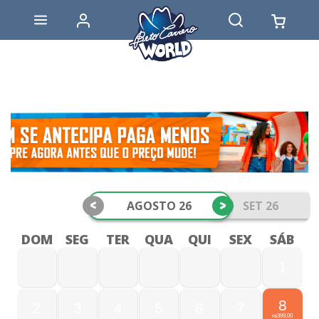
<
>
AGOSTO 26
SET 26
DOM
SEG
TER
QUA
QUI
SEX
SÁB
1
8
2
3
4
5
6
7
399,00
R$