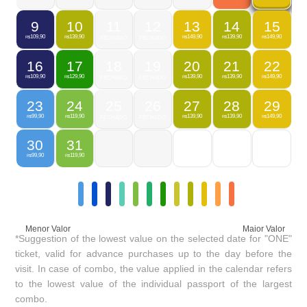
9
10
11
12
13
14
15
109,90
139,90
149,90
139,90
149,90
R$
R$
FECHADO
FECHADO
R$
R$
R$
16
17
18
19
20
21
22
109,90
129,90
139,90
139,90
149,90
R$
R$
FECHADO
FECHADO
R$
R$
R$
23
24
25
26
27
28
29
99,90
119,90
139,90
139,90
149,90
R$
R$
FECHADO
FECHADO
R$
R$
R$
30
31
99,90
119,90
R$
R$
Menor Valor
Maior Valor
*Suggestion of the lowest value on the selected date for "ONE"
ticket, valid for advance purchases up to the day before the
visit. In case of combo, the value applied in the calendar refers
to the lowest value of the individual passport of the largest
combo.