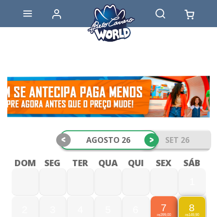
<
>
AGOSTO 26
SET 26
DOM
SEG
TER
QUA
QUI
SEX
SÁB
1
7
8
2
3
4
5
6
399,00
149,90
R$
R$