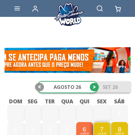
<
>
AGOSTO 26
SET 26
DOM
SEG
TER
QUA
QUI
SEX
SÁB
1
6
8
7
2
3
4
5
399,00
149,90
149,90
R$
R$
R$