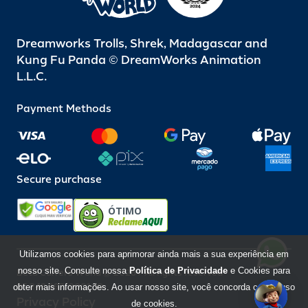
Dreamworks Trolls, Shrek, Madagascar and
Kung Fu Panda © DreamWorks Animation
L.L.C.
Payment Methods
Secure purchase
ÓTIMO
Utilizamos cookies para aprimorar ainda mais a sua experiência em
nosso site. Consulte nossa
Política de Privacidade
e Cookies para
Beto Carrero World @ 2026 / All rights reserved
85.248.987/0001-10
obter mais informações. Ao usar nosso site, você concorda com o uso
Privacy Policy
de cookies.