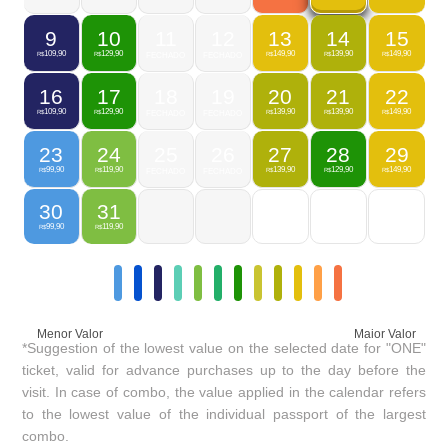
9
10
11
12
13
14
15
109,90
129,90
149,90
139,90
149,90
R$
R$
FECHADO
FECHADO
R$
R$
R$
16
17
18
19
20
21
22
109,90
129,90
139,90
139,90
149,90
R$
R$
FECHADO
FECHADO
R$
R$
R$
23
24
25
26
27
28
29
99,90
119,90
139,90
129,90
149,90
R$
R$
FECHADO
FECHADO
R$
R$
R$
30
31
99,90
119,90
R$
R$
Menor Valor
Maior Valor
*Suggestion of the lowest value on the selected date for "ONE"
ticket, valid for advance purchases up to the day before the
visit. In case of combo, the value applied in the calendar refers
to the lowest value of the individual passport of the largest
combo.