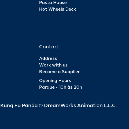
Pasta House
Hot Wheels Deck
Pas
INFO
R$ 6
Contact
Address
Work with us
Become a Supplier
Pas
Opening Hours
Parque - 10h às 20h
INFO
R$ 4
d Kung Fu Panda © DreamWorks Animation L.L.C.
Pas