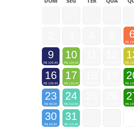
DOM
SEG
TER
QUA
QU
2
3
4
5
R$
15
9
10
11
12
1
R$
109,90
R$
129,90
FECHADO
FECHADO
R$
14
16
17
18
19
2
R$
109,90
R$
129,90
FECHADO
FECHADO
R$
13
23
24
25
26
2
R$
99,90
R$
119,90
FECHADO
FECHADO
R$
13
30
31
R$
99,90
R$
119,90