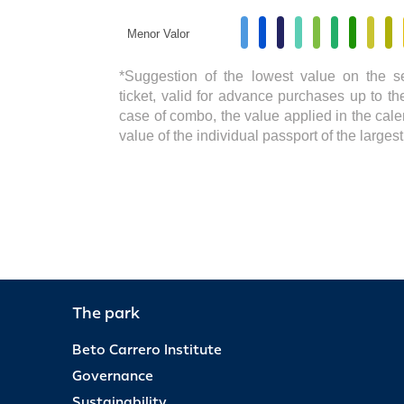
Menor Valor
*Suggestion of the lowest value on the s
ticket, valid for advance purchases up to the
case of combo, the value applied in the cale
value of the individual passport of the large
The park
Beto Carrero Institute
Governance
Sustainability