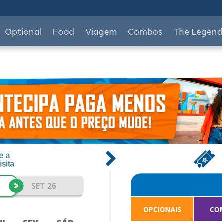
Optional
Food
Viagem
Combos
The Legen
e a
isita
>
SET 26
OPCIONAIS
CO