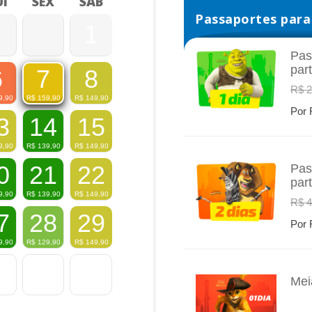
I
SEX
SÁB
Passaportes para 
1
Pas
par
6
8
7
INFO
R$ 2
9,90
R$
149,90
R$
159,90
Por 
3
14
15
9,90
R$
139,90
R$
149,90
0
21
22
Pas
par
INFO
9,90
R$
139,90
R$
149,90
R$ 4
7
28
29
Por 
9,90
R$
129,90
R$
149,90
Mei
INFO