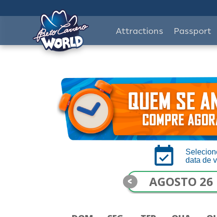
Attractions
Passport
Selecion
data de v
<
AGOSTO 26