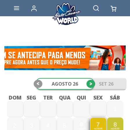
<
>
AGOSTO 26
SET 26
DOM
SEG
TER
QUA
QUI
SEX
SÁB
1
6
8
7
2
3
4
5
159,90
149,90
159,90
R$
R$
R$