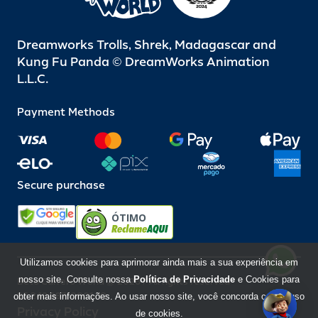
Dreamworks Trolls, Shrek, Madagascar and
Kung Fu Panda © DreamWorks Animation
L.L.C.
Payment Methods
Secure purchase
ÓTIMO
Utilizamos cookies para aprimorar ainda mais a sua experiência em
nosso site. Consulte nossa
Política de Privacidade
e Cookies para
Beto Carrero World @ 2026 / All rights reserved
85.248.987/0001-10
obter mais informações. Ao usar nosso site, você concorda com o uso
Privacy Policy
de cookies.