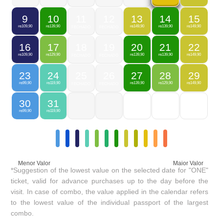
9
10
11
12
13
14
15
109,90
139,90
149,90
139,90
149,90
R$
R$
FECHADO
FECHADO
R$
R$
R$
16
17
18
19
20
21
22
109,90
129,90
139,90
139,90
149,90
R$
R$
FECHADO
FECHADO
R$
R$
R$
23
24
25
26
27
28
29
99,90
119,90
139,90
129,90
149,90
R$
R$
FECHADO
FECHADO
R$
R$
R$
30
31
99,90
119,90
R$
R$
Menor Valor
Maior Valor
*Suggestion of the lowest value on the selected date for "ONE"
ticket, valid for advance purchases up to the day before the
visit. In case of combo, the value applied in the calendar refers
to the lowest value of the individual passport of the largest
combo.