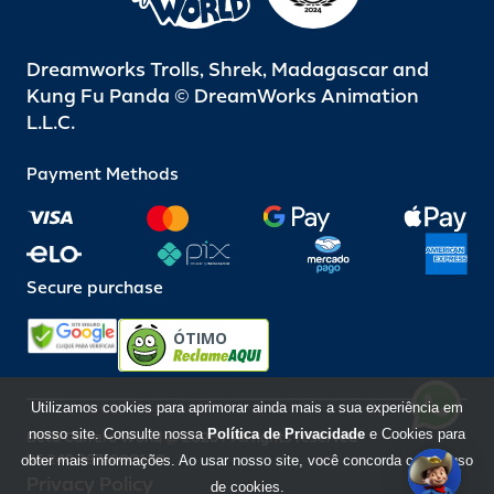
Dreamworks Trolls, Shrek, Madagascar and
Kung Fu Panda © DreamWorks Animation
L.L.C.
Payment Methods
Secure purchase
ÓTIMO
Utilizamos cookies para aprimorar ainda mais a sua experiência em
nosso site. Consulte nossa
Política de Privacidade
e Cookies para
Beto Carrero World @ 2026 / All rights reserved
85.248.987/0001-10
obter mais informações. Ao usar nosso site, você concorda com o uso
Privacy Policy
de cookies.