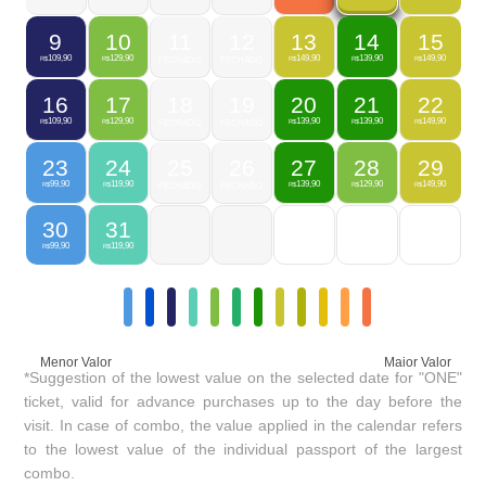
9
10
11
12
13
14
15
109,90
129,90
149,90
139,90
149,90
R$
R$
FECHADO
FECHADO
R$
R$
R$
16
17
18
19
20
21
22
109,90
129,90
139,90
139,90
149,90
R$
R$
FECHADO
FECHADO
R$
R$
R$
23
24
25
26
27
28
29
99,90
119,90
139,90
129,90
149,90
R$
R$
FECHADO
FECHADO
R$
R$
R$
30
31
99,90
119,90
R$
R$
Menor Valor
Maior Valor
*Suggestion of the lowest value on the selected date for "ONE"
ticket, valid for advance purchases up to the day before the
visit. In case of combo, the value applied in the calendar refers
to the lowest value of the individual passport of the largest
combo.