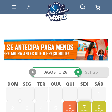
<
>
AGOSTO 26
SET 26
DOM
SEG
TER
QUA
QUI
SEX
SÁB
1
6
8
7
2
3
4
5
159,90
149,90
149,90
R$
R$
R$