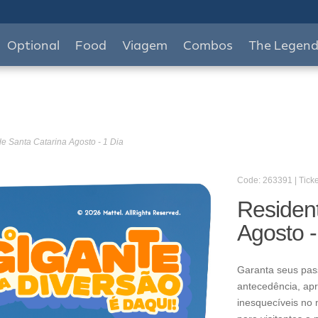
Optional
Food
Viagem
Combos
The Legen
e Santa Catarina Agosto - 1 Dia
Code: 263391 | Ticke
Residen
Agosto -
Garanta seus pas
antecedência, apr
inesquecíveis no 