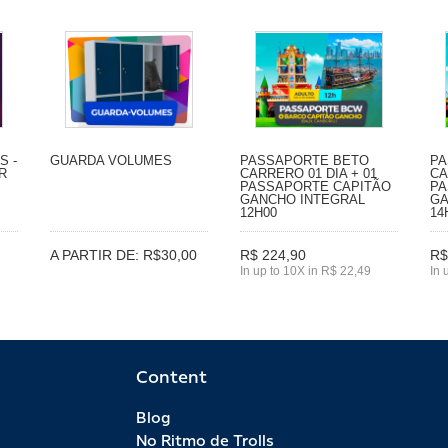
S -
GUARDA VOLUMES
PASSAPORTE BETO
PA
R
CARRERO 01 DIA + 01
CA
PASSAPORTE CAPITÃO
PA
GANCHO INTEGRAL
GA
12H00
14
A PARTIR DE: R$30,00
R$ 224,90
R$
In up to 10X in R$ 22,49
In 
Content
Blog
No Ritmo de Trolls