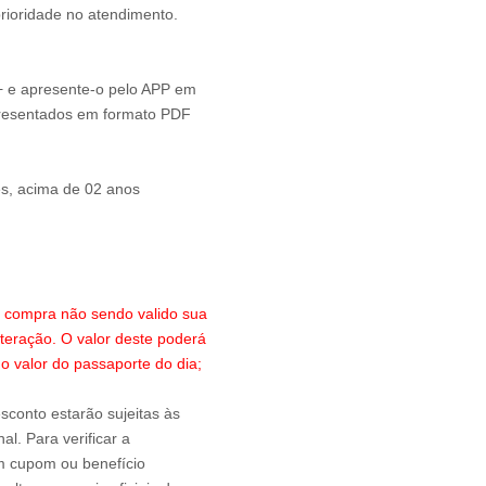
prioridade no atendimento.
+ e apresente-o pelo APP em
resentados em formato PDF
es, acima de 02 anos
a compra não sendo valido sua
lteração. O valor deste poderá
 o valor do passaporte do dia;
sconto estarão sujeitas às
l. Para verificar a
um cupom ou benefício