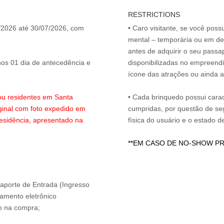
3
RESTRICTIONS
/2026 até 30/07/2026, com
• Caro visitante, se você possu
;
mental – temporária ou em defi
antes de adquirir o seu passap
os 01 dia de antecedência e
disponibilizadas no empreendi
ícone das atrações ou ainda a
ou residentes em Santa
• Cada brinquedo possui carac
ginal com foto expedido em
cumpridas, por questão de seg
esidência, apresentado na
física do usuário e o estado
**EM CASO DE NO-SHOW P
ssaporte de Entrada (Ingresso
amento eletrônico
o na compra;