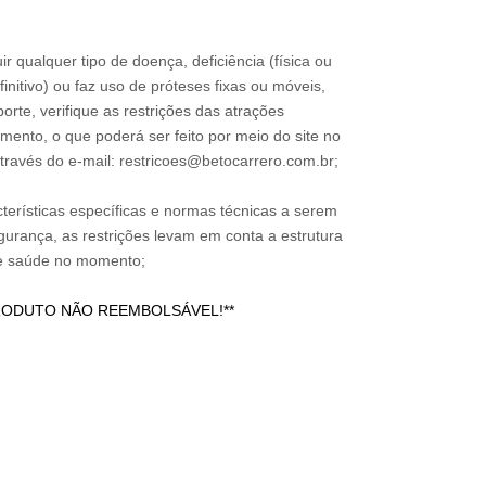
0
31
ir qualquer tipo de doença, deficiência (física ou
nitivo) ou faz uso de próteses fixas ou móveis,
orte, verifique as restrições das atrações
mento, o que poderá ser feito por meio do site no
través do e-mail: restricoes@betocarrero.com.br;
terísticas específicas e normas técnicas a serem
urança, as restrições levam em conta a estrutura
 de saúde no momento;
RODUTO NÃO REEMBOLSÁVEL!**