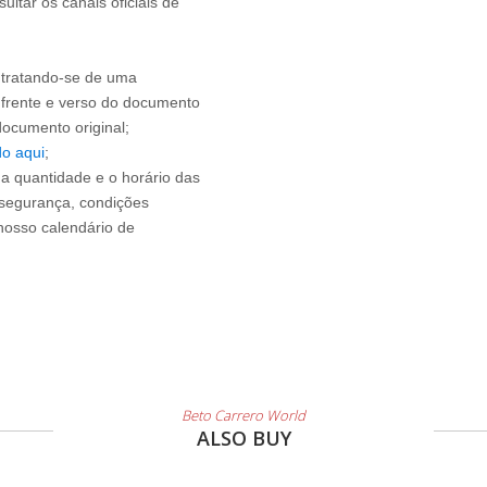
ltar os canais oficiais de
 tratando-se de uma
o frente e verso do documento
 documento original;
do aqui
;
r a quantidade e o horário das
 segurança, condições
 nosso calendário de
Beto Carrero World
ALSO BUY