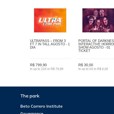
ULTRAPASS – FROM 3
PORTAL OF DARKNES
FT 7 IN TALL AGOSTO - 1
INTERACTIVE HORRO
DIA
SHOW AGOSTO - 01
TICKET
R$ 799,90
R$ 30,00
In up to 10X in R$ 79,99
In up to 5X in R$ 6,00
The park
Beto Carrero Institute
Governance