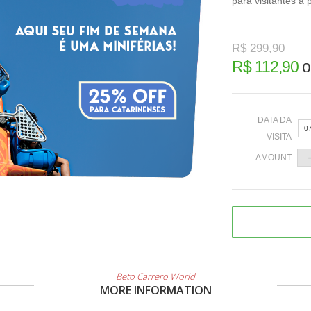
para visitantes a 
R$ 299,90
R$ 112,90
o
DATA DA
0
VISITA
AMOUNT
«
2
9
Beto Carrero World
1
MORE INFORMATION
2