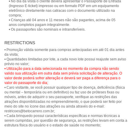
• No dia da visita o cliente deverá apresentar o Passaporte de Entrada
(Ingresso E-ticket) impresso ou em formato PDF em um equipamento
eletrônico diretamente nas catracas com o documento utilizado na
compra;
• Crianças até 04 anos e 11 meses não são pagantes, acima de 05
anos completos pagam integralmente.
RESTRICTIONS
• Promoção válida somente para compras antecipadas em até 01 dia antes
da visita;
• Quantidades limitadas por lote, a cada novo lote possui reajuste sem aviso
• Utilização para a data selecionada no momento da compra não sendo
valido sua utilização em outra data sem prévia solicitação de alteração. O
valor deste poderá sofrer alteração e deverá ser paga a diferença para o
valor do passaporte do dia;
• Caro visitante, se você possuir qualquer tipo de doença, deficiência (física
ou mental – temporária ou em definitivo) ou faz uso de próteses fixas ou
móveis, antes de adquirir o seu passaporte, verifique as restrições das
atrações disponibilizadas no empreendimento, o que poderá ser feito por
meio do site no ícone das atrações ou ainda através do e-mail:
restricoes@betocarrero.com.br;
• Cada brinquedo possui características específicas e normas técnicas a
serem cumpridas, por questão de segurança, as restrições levam em conta a
estrutura física do usuário e o estado de saúde no momento;