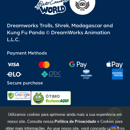
Dreamworks Trolls, Shrek, Madagascar and
Kung Fu Panda © DreamWorks Animation
L.L.C.
Payment Methods
Secure purchase
ÓTIMO
Utilizamos cookies para aprimorar ainda mais a sua experiência em
nosso site. Consulte nossa
Política de Privacidade
e Cookies para
Beto Carrero World @ 2026 / All rights reserved
85.248.987/0001-10
obter mais informações. Ao usar nosso site, você concorda com o uso