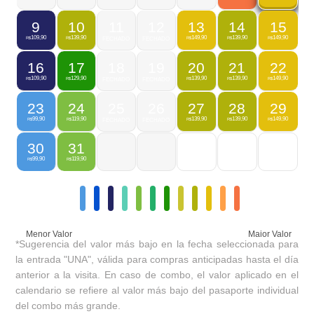
9
10
11
12
13
14
15
109,90
139,90
149,90
139,90
149,90
R$
R$
FECHADO
FECHADO
R$
R$
R$
16
17
18
19
20
21
22
109,90
129,90
139,90
139,90
149,90
R$
R$
FECHADO
FECHADO
R$
R$
R$
23
24
25
26
27
28
29
99,90
119,90
139,90
139,90
149,90
R$
R$
FECHADO
FECHADO
R$
R$
R$
30
31
99,90
119,90
R$
R$
Menor Valor
Maior Valor
*Sugerencia del valor más bajo en la fecha seleccionada para
la entrada "UNA", válida para compras anticipadas hasta el día
anterior a la visita. En caso de combo, el valor aplicado en el
calendario se refiere al valor más bajo del pasaporte individual
del combo más grande.