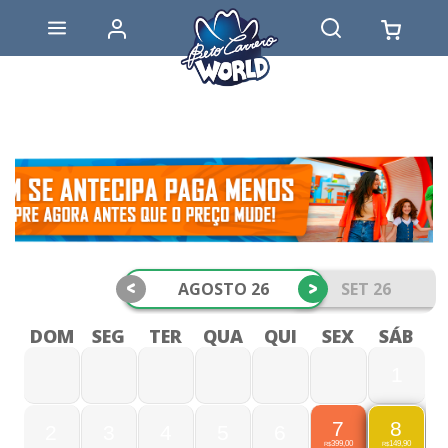
<
>
AGOSTO 26
SET 26
DOM
SEG
TER
QUA
QUI
SEX
SÁB
1
7
8
2
3
4
5
6
399,00
149,90
R$
R$