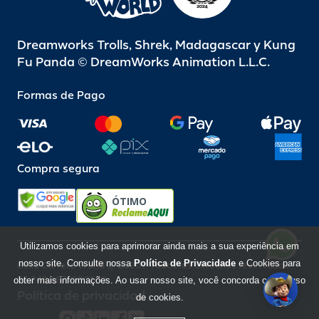
Dreamworks Trolls, Shrek, Madagascar y Kung
Fu Panda © DreamWorks Animation L.L.C.
Formas de Pago
Compra segura
ÓTIMO
Utilizamos cookies para aprimorar ainda mais a sua experiência em
nosso site. Consulte nossa
Política de Privacidade
e Cookies para
Beto Carrero World @ 2026 / Todos los derechos reservados
85.248.987/0001-10
obter mais informações. Ao usar nosso site, você concorda com o uso
Política de privacidad
de cookies.