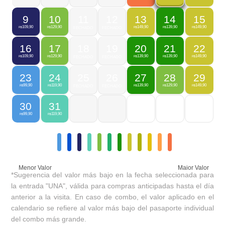
9
10
11
12
13
14
15
109,90
129,90
149,90
139,90
149,90
R$
R$
FECHADO
FECHADO
R$
R$
R$
16
17
18
19
20
21
22
109,90
129,90
139,90
139,90
149,90
R$
R$
FECHADO
FECHADO
R$
R$
R$
23
24
25
26
27
28
29
99,90
119,90
139,90
129,90
149,90
R$
R$
FECHADO
FECHADO
R$
R$
R$
30
31
99,90
119,90
R$
R$
Menor Valor
Maior Valor
*Sugerencia del valor más bajo en la fecha seleccionada para
la entrada "UNA", válida para compras anticipadas hasta el día
anterior a la visita. En caso de combo, el valor aplicado en el
calendario se refiere al valor más bajo del pasaporte individual
del combo más grande.