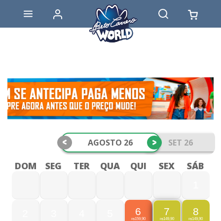
<
>
AGOSTO 26
SET 26
DOM
SEG
TER
QUA
QUI
SEX
SÁB
1
6
8
7
2
3
4
5
159,90
149,90
149,90
R$
R$
R$