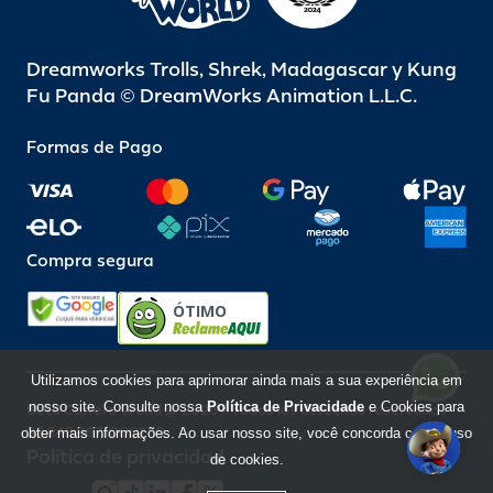
Dreamworks Trolls, Shrek, Madagascar y Kung
Fu Panda © DreamWorks Animation L.L.C.
Formas de Pago
Compra segura
ÓTIMO
Utilizamos cookies para aprimorar ainda mais a sua experiência em
nosso site. Consulte nossa
Política de Privacidade
e Cookies para
Beto Carrero World @ 2026 / Todos los derechos reservados
85.248.987/0001-10
obter mais informações. Ao usar nosso site, você concorda com o uso
Política de privacidad
de cookies.