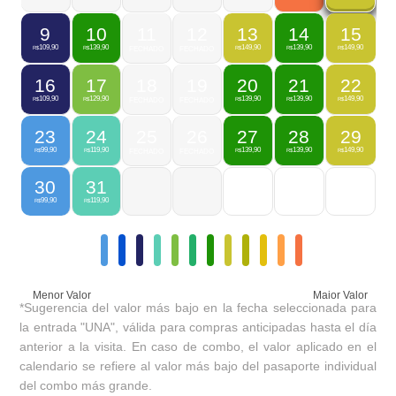
9
10
11
12
13
14
15
109,90
139,90
149,90
139,90
149,90
R$
R$
FECHADO
FECHADO
R$
R$
R$
16
17
18
19
20
21
22
109,90
129,90
139,90
139,90
149,90
R$
R$
FECHADO
FECHADO
R$
R$
R$
23
24
25
26
27
28
29
99,90
119,90
139,90
139,90
149,90
R$
R$
FECHADO
FECHADO
R$
R$
R$
30
31
99,90
119,90
R$
R$
Menor Valor
Maior Valor
*Sugerencia del valor más bajo en la fecha seleccionada para
la entrada "UNA", válida para compras anticipadas hasta el día
anterior a la visita. En caso de combo, el valor aplicado en el
calendario se refiere al valor más bajo del pasaporte individual
del combo más grande.