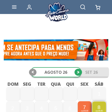
<
>
AGOSTO 26
SET 26
DOM
SEG
TER
QUA
QUI
SEX
SÁB
1
7
8
2
3
4
5
6
159,90
149,90
R$
R$