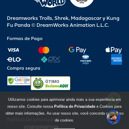
Dreamworks Trolls, Shrek, Madagascar y Kung
Fu Panda © DreamWorks Animation L.L.C.
Formas de Pago
Compra segura
ÓTIMO
Utilizamos cookies para aprimorar ainda mais a sua experiência em
nosso site. Consulte nossa
Política de Privacidade
e Cookies para
Beto Carrero World @ 2026 / Todos los derechos reservados
85.248.987/0001-10
obter mais informações. Ao usar nosso site, você concorda com o uso
Política de privacidad
de cookies.