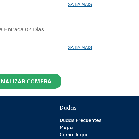
SAIBA MAIS
a Entrada 02 Dias
SAIBA MAIS
identes de Santa Catarina Agosto - 1
INALIZAR COMPRA
99,90
0
R$ 112,90
R$ 0,00
Dudas
Dudas Frecuentes
saporte Anual - 1 Ano - Anual Ouro
Mapa
Como llegar
99,00