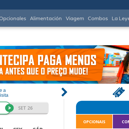
Opcionales
Alimentación
Viagem
Combos
La Ley
e a
isita
>
SET 26
OPCIONAIS
CO