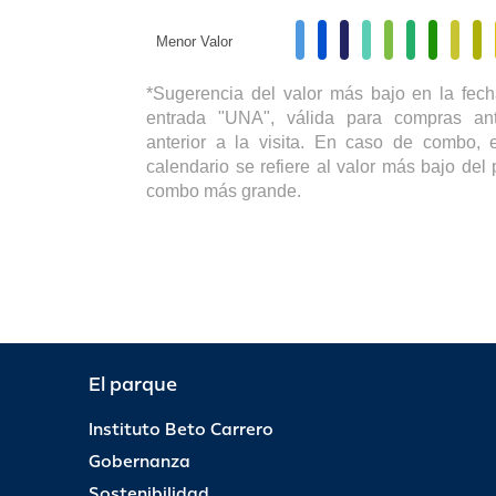
Menor Valor
*Sugerencia del valor más bajo en la fech
entrada "UNA", válida para compras ant
anterior a la visita. En caso de combo, e
calendario se refiere al valor más bajo del 
combo más grande.
El parque
Instituto Beto Carrero
Gobernanza
Sostenibilidad