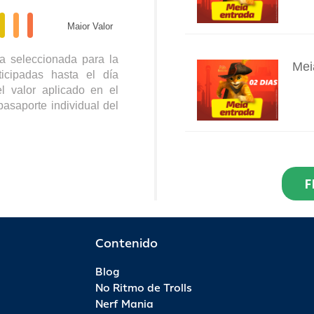
Maior Valor
a seleccionada para la
Mei
icipadas hasta el día
INFO
l valor aplicado en el
pasaporte individual del
Res
Dia
F
INFO
R$ 2
Por 
Contenido
Blog
Pas
No Ritmo de Trolls
INFO
Nerf Mania
R$ 9