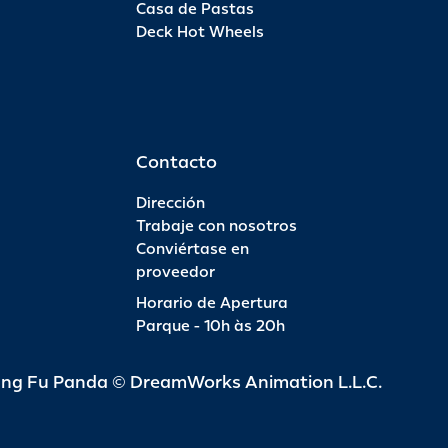
Casa de Pastas
Deck Hot Wheels
Pas
INFO
R$ 6
Contacto
Dirección
Trabaje con nosotros
Conviértase en
Pas
proveedor
Horario de Apertura
INFO
R$ 4
Parque - 10h às 20h
ung Fu Panda © DreamWorks Animation L.L.C.
Pas