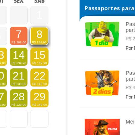
I
SEX
SÁB
Passaportes para 
1
Pas
par
7
8
6
INFO
R$ 2
R$
399,00
R$
149,90
Por 
3
14
15
9,90
R$
139,90
R$
149,90
0
21
22
Pas
par
INFO
9,90
R$
139,90
R$
149,90
R$ 4
7
28
29
Por 
9,90
R$
139,90
R$
149,90
Mei
INFO