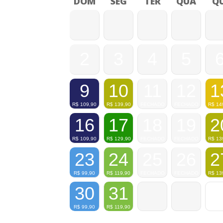
DOM
SEG
TER
QUA
QU
2
3
4
5
9
10
11
12
1
R$
109,90
R$
139,90
FECHADO
FECHADO
R$
14
16
17
18
19
2
R$
109,90
R$
129,90
FECHADO
FECHADO
R$
13
23
24
25
26
2
R$
99,90
R$
119,90
FECHADO
FECHADO
R$
13
30
31
R$
99,90
R$
119,90