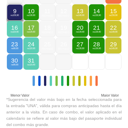
10
11
12
13
14
15
9
139,90
149,90
139,90
159,90
109,90
R$
FECHADO
FECHADO
R$
R$
R$
R$
16
17
18
19
20
21
22
119,90
129,90
139,90
139,90
149,90
R$
R$
FECHADO
FECHADO
R$
R$
R$
23
24
25
26
27
28
29
99,90
119,90
139,90
139,90
149,90
R$
R$
FECHADO
FECHADO
R$
R$
R$
30
31
99,90
119,90
R$
R$
Menor Valor
Maior Valor
*Sugerencia del valor más bajo en la fecha seleccionada para
la entrada "UNA", válida para compras anticipadas hasta el día
anterior a la visita. En caso de combo, el valor aplicado en el
calendario se refiere al valor más bajo del pasaporte individual
del combo más grande.