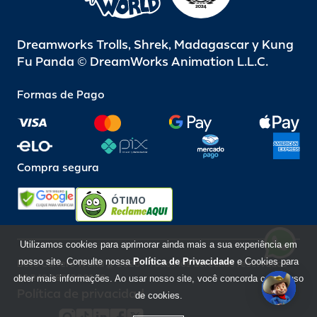
Dreamworks Trolls, Shrek, Madagascar y Kung
Fu Panda © DreamWorks Animation L.L.C.
Formas de Pago
Compra segura
ÓTIMO
Utilizamos cookies para aprimorar ainda mais a sua experiência em
nosso site. Consulte nossa
Política de Privacidade
e Cookies para
Beto Carrero World @ 2026 / Todos los derechos reservados
85.248.987/0001-10
obter mais informações. Ao usar nosso site, você concorda com o uso
Política de privacidad
de cookies.