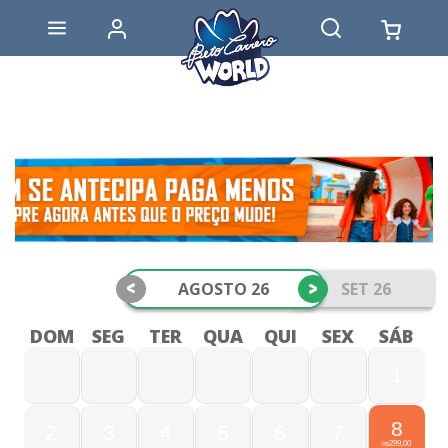
<
>
AGOSTO 26
SET 26
DOM
SEG
TER
QUA
QUI
SEX
SÁB
1
8
2
3
4
5
6
7
299,00
R$