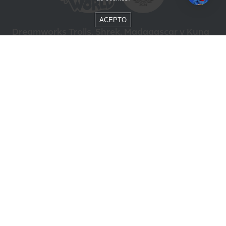
ACEPTO
Dreamworks Trolls, Shrek, Madagascar y Kung
Fu Panda © DreamWorks Animation L.L.C.
Formas de Pago
Compra segura
ÓTIMO
Beto Carrero World @ 2026 / Todos los derechos reservados
85.248.987/0001-10
Política de privacidad