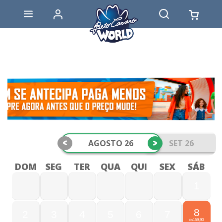
<
>
AGOSTO 26
SET 26
DOM
SEG
TER
QUA
QUI
SEX
SÁB
1
8
2
3
4
5
6
7
159,90
R$