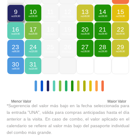
10
11
12
13
14
15
9
139,90
149,90
139,90
159,90
109,90
R$
FECHADO
FECHADO
R$
R$
R$
R$
16
17
18
19
20
21
22
119,90
129,90
139,90
139,90
149,90
R$
R$
FECHADO
FECHADO
R$
R$
R$
23
24
25
26
27
28
29
99,90
119,90
139,90
139,90
149,90
R$
R$
FECHADO
FECHADO
R$
R$
R$
30
31
99,90
119,90
R$
R$
Menor Valor
Maior Valor
*Sugerencia del valor más bajo en la fecha seleccionada para
la entrada "UNA", válida para compras anticipadas hasta el día
anterior a la visita. En caso de combo, el valor aplicado en el
calendario se refiere al valor más bajo del pasaporte individual
del combo más grande.