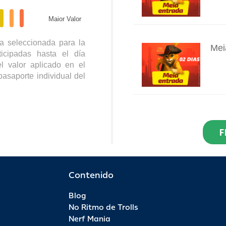
Maior Valor
a seleccionada para la
Mei
icipadas hasta el día
INFO
l valor aplicado en el
pasaporte individual del
Res
Dia
F
INFO
R$ 2
Por 
Contenido
Blog
Pas
No Ritmo de Trolls
INFO
Nerf Mania
R$ 9