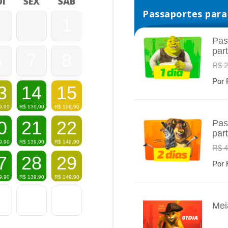
I
SEX
SÁB
Passaportes para 
1
Pas
par
6
7
8
INFO
R$ 2
Por 
3
14
15
9,90
R$
139,90
R$
159,90
0
21
22
Pas
par
INFO
9,90
R$
139,90
R$
149,90
R$ 4
7
28
29
Por 
9,90
R$
139,90
R$
149,90
Mei
INFO