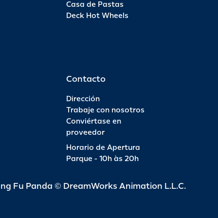
Casa de Pastas
Deck Hot Wheels
Pas
INFO
R$ 6
Contacto
Dirección
Trabaje con nosotros
Conviértase en
Pas
proveedor
Horario de Apertura
INFO
R$ 4
Parque - 10h às 20h
ung Fu Panda © DreamWorks Animation L.L.C.
Pas