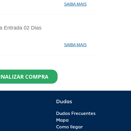
SAIBA MAIS
a Entrada 02 Dias
SAIBA MAIS
identes de Santa Catarina Agosto - 1
INALIZAR COMPRA
99,90
0
R$ 104,90
R$ 0,00
Dudas
Dudas Frecuentes
saporte Anual - 1 Ano - Anual Ouro
Mapa
Como llegar
99,00