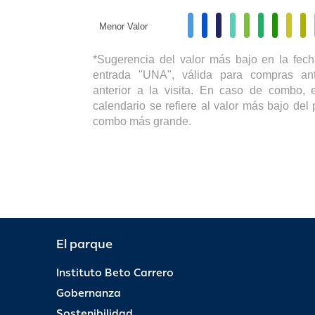
Menor Valor
*Sugerencia del valor más bajo en la fech
entrada "UNA", válida para compras ant
anterior a la visita. En caso de combo, e
calendario se refiere al valor más bajo del 
combo más grande.
El parque
Instituto Beto Carrero
Gobernanza
Sostenibilidad