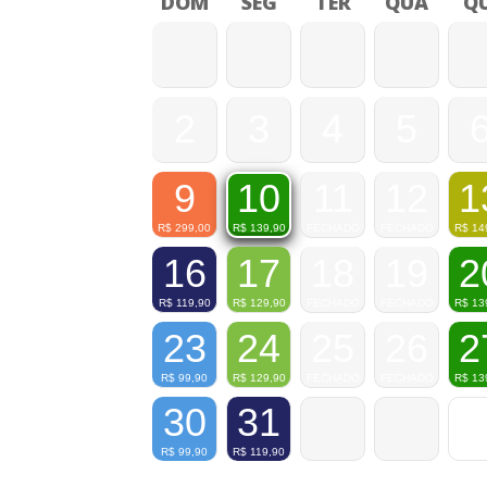
DOM
SEG
TER
QUA
QU
2
3
4
5
9
11
12
1
10
R$
299,00
FECHADO
FECHADO
R$
14
R$
139,90
16
17
18
19
2
R$
119,90
R$
129,90
FECHADO
FECHADO
R$
13
23
24
25
26
2
R$
99,90
R$
129,90
FECHADO
FECHADO
R$
13
30
31
R$
99,90
R$
119,90