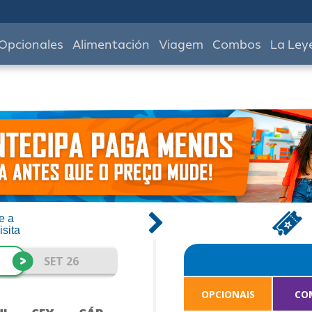
Opcionales
Alimentación
Viagem
Combos
La Ley
e a
isita
>
SET 26
OPCIONAIS
CO