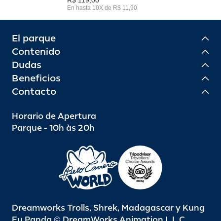
En hasta 10X de R$ 11,90
El parque
Contenido
Dudas
Beneficios
Contacto
Horario de Apertura
Parque - 10h às 20h
Dreamworks Trolls, Shrek, Madagascar y Kung
Fu Panda © DreamWorks Animation L.L.C.