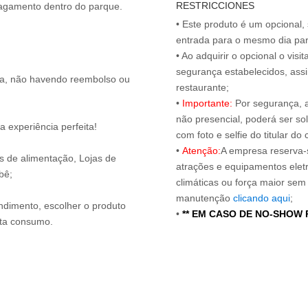
RESTRICCIONES
• Este produto é um opcional
entrada para o mesmo dia para
• Ao adquirir o opcional o vi
segurança estabelecidos, ass
ita, não havendo reembolso ou
restaurante;
•
Importante:
Por segurança, 
não presencial, poderá ser sol
 experiência perfeita!
com foto e selfie do titular 
•
Atenção:
A empresa reserva-s
os de alimentação, Lojas de
atrações e equipamentos elet
bê;
climáticas ou força maior sem
manutenção
clicando aqui
;
endimento, escolher o produto
•
** EM CASO DE NO-SHOW
nta consumo.