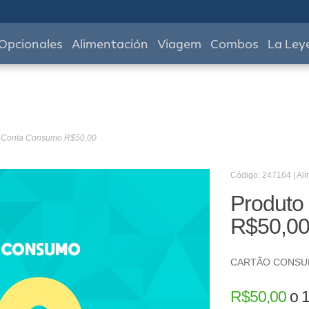
Opcionales
Alimentación
Viagem
Combos
La Ley
- Conta Consumo R$50,00
Código: 247164 | Al
Produto
R$50,0
CARTÃO CONS
R$
50,00
o
1