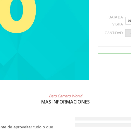
DATA DA
0
VISITA
CANTIDAD
«
2
9
1
2
Beto Carrero World
MAS INFORMACIONES
3
te de aproveitar tudo o que