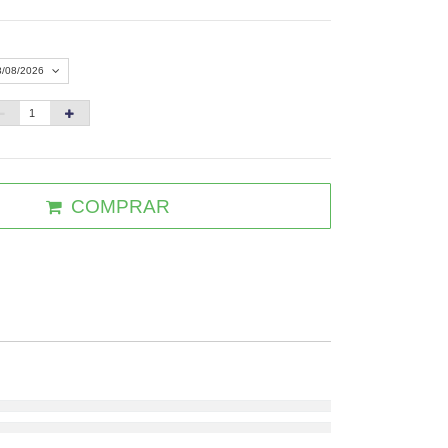
8/08/2026
Agosto 2026
»
D
S
T
Q
Q
S
S
1
COMPRAR
3
4
5
6
7
8
10
11
12
13
14
15
6
17
18
19
20
21
22
3
24
25
26
27
28
29
0
31