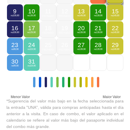
9
10
11
12
13
14
15
109,90
139,90
149,90
139,90
149,90
R$
R$
FECHADO
FECHADO
R$
R$
R$
16
17
18
19
20
21
22
109,90
129,90
139,90
139,90
149,90
R$
R$
FECHADO
FECHADO
R$
R$
R$
23
24
25
26
27
28
29
99,90
119,90
139,90
139,90
149,90
R$
R$
FECHADO
FECHADO
R$
R$
R$
30
31
99,90
119,90
R$
R$
Menor Valor
Maior Valor
*Sugerencia del valor más bajo en la fecha seleccionada para
la entrada "UNA", válida para compras anticipadas hasta el día
anterior a la visita. En caso de combo, el valor aplicado en el
calendario se refiere al valor más bajo del pasaporte individual
del combo más grande.