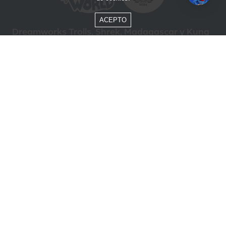
ACEPTO
Dreamworks Trolls, Shrek, Madagascar y Kung
Fu Panda © DreamWorks Animation L.L.C.
Formas de Pago
Compra segura
ÓTIMO
Beto Carrero World @ 2026 / Todos los derechos reservados
85.248.987/0001-10
Política de privacidad