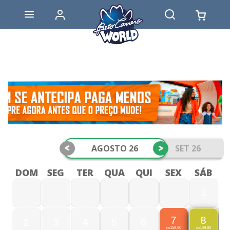
<
>
AGOSTO 26
SET 26
DOM
SEG
TER
QUA
QUI
SEX
SÁB
1
7
8
2
3
4
5
6
159,90
149,90
R$
R$