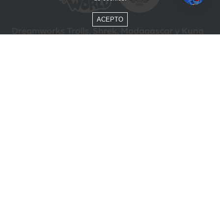
ACEPTO
Dreamworks Trolls, Shrek, Madagascar y Kung
Fu Panda © DreamWorks Animation L.L.C.
Formas de Pago
Compra segura
ÓTIMO
Beto Carrero World @ 2026 / Todos los derechos reservados
85.248.987/0001-10
Política de privacidad