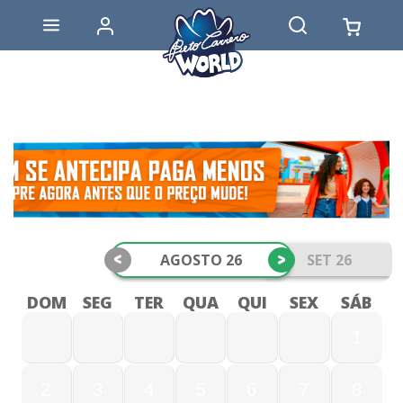
<
>
AGOSTO 26
SET 26
DOM
SEG
TER
QUA
QUI
SEX
SÁB
1
2
3
4
5
6
7
8