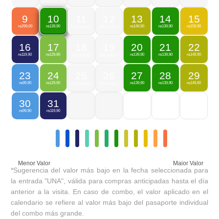
9
11
12
13
14
15
10
299,00
149,90
139,90
159,90
139,90
R$
FECHADO
FECHADO
R$
R$
R$
R$
16
17
18
19
20
21
22
119,90
129,90
139,90
139,90
149,90
R$
R$
FECHADO
FECHADO
R$
R$
R$
23
24
25
26
27
28
29
99,90
129,90
139,90
139,90
149,90
R$
R$
FECHADO
FECHADO
R$
R$
R$
30
31
99,90
119,90
R$
R$
Menor Valor
Maior Valor
*Sugerencia del valor más bajo en la fecha seleccionada para
la entrada "UNA", válida para compras anticipadas hasta el día
anterior a la visita. En caso de combo, el valor aplicado en el
calendario se refiere al valor más bajo del pasaporte individual
del combo más grande.