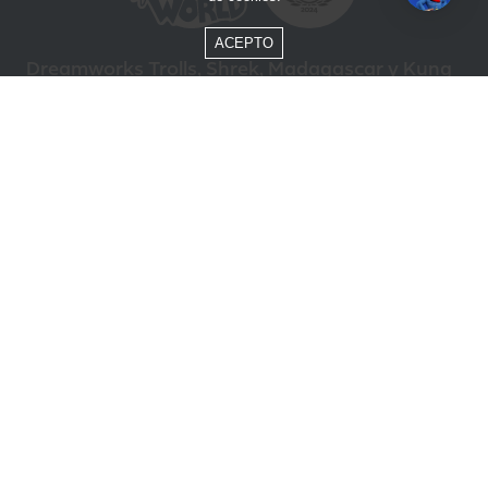
ACEPTO
Dreamworks Trolls, Shrek, Madagascar y Kung
Fu Panda © DreamWorks Animation L.L.C.
Formas de Pago
Compra segura
ÓTIMO
Beto Carrero World @ 2026 / Todos los derechos reservados
85.248.987/0001-10
Política de privacidad