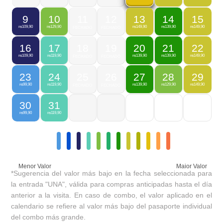
9
10
11
12
13
14
15
109,90
129,90
149,90
139,90
149,90
R$
R$
FECHADO
FECHADO
R$
R$
R$
16
17
18
19
20
21
22
109,90
119,90
139,90
139,90
149,90
R$
R$
FECHADO
FECHADO
R$
R$
R$
23
24
25
26
27
28
29
99,90
119,90
139,90
129,90
149,90
R$
R$
FECHADO
FECHADO
R$
R$
R$
30
31
99,90
119,90
R$
R$
Menor Valor
Maior Valor
*Sugerencia del valor más bajo en la fecha seleccionada para
la entrada "UNA", válida para compras anticipadas hasta el día
anterior a la visita. En caso de combo, el valor aplicado en el
calendario se refiere al valor más bajo del pasaporte individual
del combo más grande.