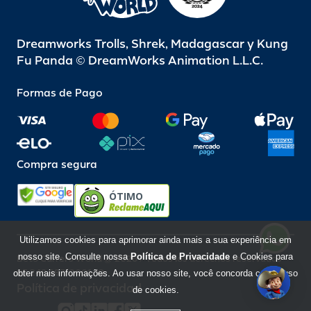
Dreamworks Trolls, Shrek, Madagascar y Kung
Fu Panda © DreamWorks Animation L.L.C.
Formas de Pago
Compra segura
ÓTIMO
Utilizamos cookies para aprimorar ainda mais a sua experiência em
nosso site. Consulte nossa
Política de Privacidade
e Cookies para
Beto Carrero World @ 2026 / Todos los derechos reservados
85.248.987/0001-10
obter mais informações. Ao usar nosso site, você concorda com o uso
Política de privacidad
de cookies.