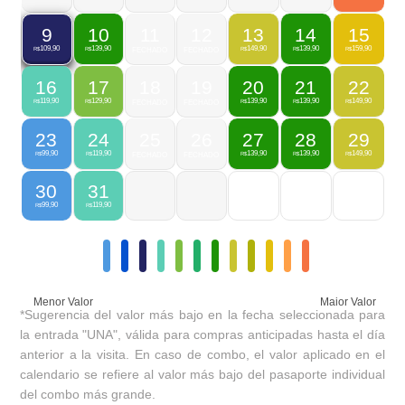
10
11
12
13
14
15
9
139,90
149,90
139,90
159,90
109,90
R$
FECHADO
FECHADO
R$
R$
R$
R$
16
17
18
19
20
21
22
119,90
129,90
139,90
139,90
149,90
R$
R$
FECHADO
FECHADO
R$
R$
R$
23
24
25
26
27
28
29
99,90
119,90
139,90
139,90
149,90
R$
R$
FECHADO
FECHADO
R$
R$
R$
30
31
99,90
119,90
R$
R$
Menor Valor
Maior Valor
*Sugerencia del valor más bajo en la fecha seleccionada para
la entrada "UNA", válida para compras anticipadas hasta el día
anterior a la visita. En caso de combo, el valor aplicado en el
calendario se refiere al valor más bajo del pasaporte individual
del combo más grande.