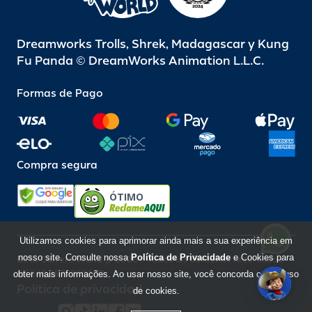
Dreamworks Trolls, Shrek, Madagascar y Kung
Fu Panda © DreamWorks Animation L.L.C.
Formas de Pago
Compra segura
ÓTIMO
Utilizamos cookies para aprimorar ainda mais a sua experiência em
nosso site. Consulte nossa
Política de Privacidade
e Cookies para
Beto Carrero World @ 2026 / Todos los derechos reservados
85.248.987/0001-10
obter mais informações. Ao usar nosso site, você concorda com o uso
Política de privacidad
de cookies.