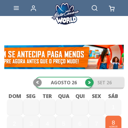
<
>
AGOSTO 26
SET 26
DOM
SEG
TER
QUA
QUI
SEX
SÁB
1
8
2
3
4
5
6
7
399,00
R$