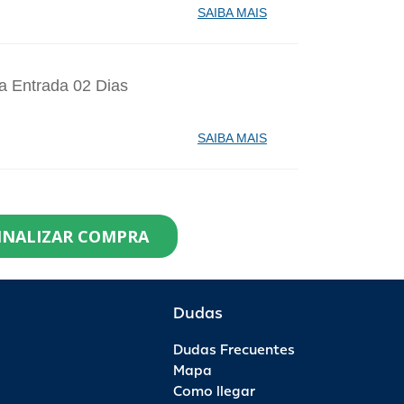
SAIBA MAIS
a Entrada 02 Dias
SAIBA MAIS
identes de Santa Catarina Agosto - 1
INALIZAR COMPRA
99,90
0
R$ 112,90
R$ 0,00
Dudas
Dudas Frecuentes
saporte Anual - 1 Ano - Anual Ouro
Mapa
Como llegar
99,00