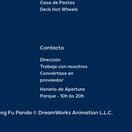
Casa de Pastas
Deck Hot Wheels
Pas
INFO
R$ 6
Contacto
Dirección
Trabaje con nosotros
Conviértase en
Pas
proveedor
Horario de Apertura
INFO
R$ 4
Parque - 10h às 20h
ung Fu Panda © DreamWorks Animation L.L.C.
Pas