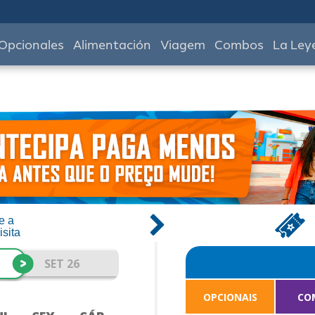
Opcionales
Alimentación
Viagem
Combos
La Ley
e a
isita
>
SET 26
OPCIONAIS
CO