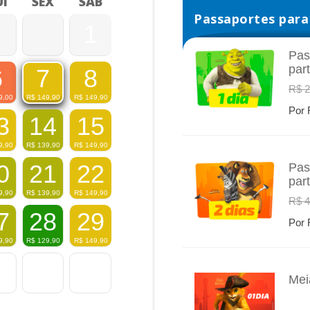
I
SEX
SÁB
Passaportes para 
1
Pas
par
6
8
7
INFO
R$ 2
9,00
R$
149,90
R$
149,90
Por 
3
14
15
9,90
R$
139,90
R$
149,90
0
21
22
Pas
par
INFO
9,90
R$
139,90
R$
149,90
R$ 4
7
28
29
Por 
9,90
R$
129,90
R$
149,90
Mei
INFO