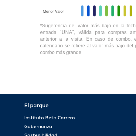
Menor Valor
*Sugerencia del valor más bajo en la fech
entrada "UNA", válida para compras ant
anterior a la visita. En caso de combo, e
calendario se refiere al valor más bajo del 
combo más grande.
El parque
Instituto Beto Carrero
Gobernanza
Sostenibilidad