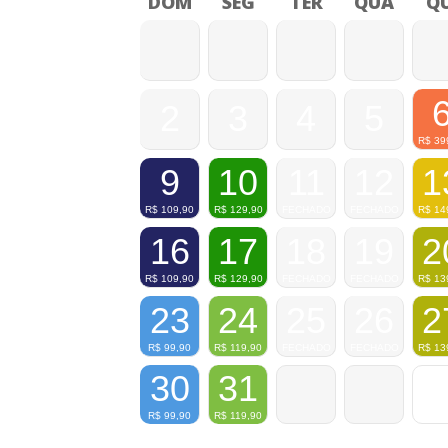
DOM
SEG
TER
QUA
QU
2
3
4
5
R$
39
9
10
11
12
1
R$
109,90
R$
129,90
FECHADO
FECHADO
R$
14
16
17
18
19
2
R$
109,90
R$
129,90
FECHADO
FECHADO
R$
13
23
24
25
26
2
R$
99,90
R$
119,90
FECHADO
FECHADO
R$
13
30
31
R$
99,90
R$
119,90