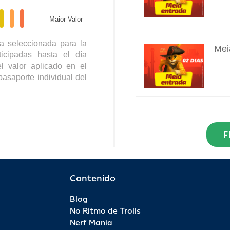
Maior Valor
a seleccionada para la
Mei
icipadas hasta el día
INFO
l valor aplicado en el
pasaporte individual del
Res
Dia
F
INFO
R$ 2
Por 
Contenido
Blog
Pas
No Ritmo de Trolls
INFO
Nerf Mania
R$ 9