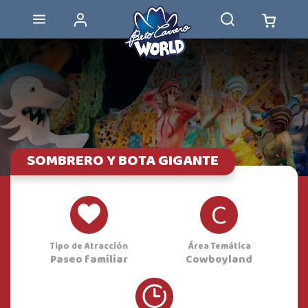
SOMBRERO Y BOTA GIGANTE
C
Tipo de Atracción
Área Temática
Paseo familiar
Cowboyland