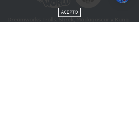
ACEPTO
Dreamworks Trolls, Shrek, Madagascar y Kung
Fu Panda © DreamWorks Animation L.L.C.
Formas de Pago
Compra segura
ÓTIMO
Beto Carrero World @ 2026 / Todos los derechos reservados
85.248.987/0001-10
Política de privacidad