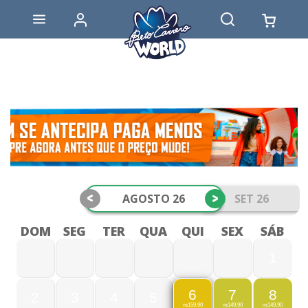
<
>
AGOSTO 26
SET 26
DOM
SEG
TER
QUA
QUI
SEX
SÁB
1
7
8
6
2
3
4
5
149,90
149,90
159,90
R$
R$
R$