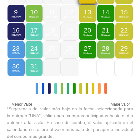
9
10
11
12
13
14
15
109,90
129,90
149,90
139,90
149,90
R$
R$
FECHADO
FECHADO
R$
R$
R$
16
17
18
19
20
21
22
109,90
119,90
139,90
139,90
149,90
R$
R$
FECHADO
FECHADO
R$
R$
R$
23
24
25
26
27
28
29
99,90
119,90
139,90
129,90
149,90
R$
R$
FECHADO
FECHADO
R$
R$
R$
30
31
99,90
119,90
R$
R$
Menor Valor
Maior Valor
*Sugerencia del valor más bajo en la fecha seleccionada para
la entrada "UNA", válida para compras anticipadas hasta el día
anterior a la visita. En caso de combo, el valor aplicado en el
calendario se refiere al valor más bajo del pasaporte individual
del combo más grande.