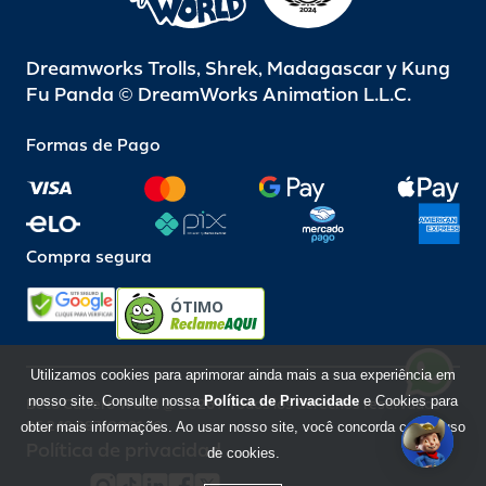
Dreamworks Trolls, Shrek, Madagascar y Kung
Fu Panda © DreamWorks Animation L.L.C.
Formas de Pago
Compra segura
ÓTIMO
Utilizamos cookies para aprimorar ainda mais a sua experiência em
nosso site. Consulte nossa
Política de Privacidade
e Cookies para
Beto Carrero World @ 2026 / Todos los derechos reservados
85.248.987/0001-10
obter mais informações. Ao usar nosso site, você concorda com o uso
Política de privacidad
de cookies.