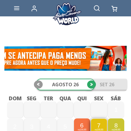
<
>
AGOSTO 26
SET 26
DOM
SEG
TER
QUA
QUI
SEX
SÁB
1
6
8
7
2
3
4
5
159,90
149,90
159,90
R$
R$
R$