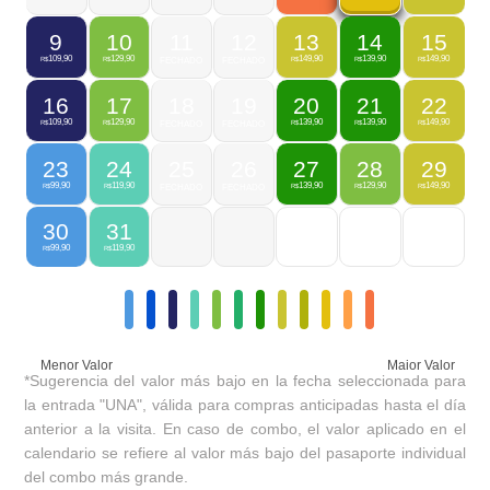
9
10
11
12
13
14
15
109,90
129,90
149,90
139,90
149,90
R$
R$
FECHADO
FECHADO
R$
R$
R$
16
17
18
19
20
21
22
109,90
129,90
139,90
139,90
149,90
R$
R$
FECHADO
FECHADO
R$
R$
R$
23
24
25
26
27
28
29
99,90
119,90
139,90
129,90
149,90
R$
R$
FECHADO
FECHADO
R$
R$
R$
30
31
99,90
119,90
R$
R$
Menor Valor
Maior Valor
*Sugerencia del valor más bajo en la fecha seleccionada para
la entrada "UNA", válida para compras anticipadas hasta el día
anterior a la visita. En caso de combo, el valor aplicado en el
calendario se refiere al valor más bajo del pasaporte individual
del combo más grande.