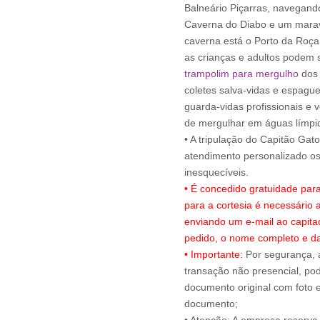
Balneário Piçarras, navegando 
Caverna do Diabo e um maravi
caverna está o Porto da Roça
as crianças e adultos podem s
trampolim para mergulho
dos 
coletes salva-vidas e espagu
guarda-vidas profissionais e 
de mergulhar em águas límpi
• A tripulação do Capitão Gat
atendimento personalizado 
• É concedido gratuidade par
para a cortesia é necessário
enviando um e-mail ao capit
pedido, o nome completo e da
• Importante:
Por segurança, 
transação não presencial, pode
documento original com foto e
documento;