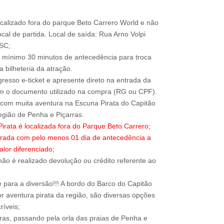
ocalizado fora do parque Beto Carrero World e não
local de partida. Local de saída: Rua Arno Volpi
-SC;
 mínimo 30 minutos de antecedência para troca
 bilheteria da atração.
resso e-ticket e apresente direto na entrada da
om o documento utilizado na compra (RG ou CPF).
com muita aventura na Escuna Pirata do Capitão
irata é localizada fora do Parque Beto Carrero;
trada com pelo menos 01 dia de antecedência a
alor diferenciado;
ão é realizado devolução ou crédito referente ao
para a diversão!!! A bordo do Barco do Capitão
r aventura pirata da região, são diversas opções
ríveis;
rras, passando pela orla das praias de Penha e