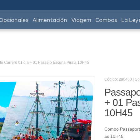
Opcionales
Alimentación
Viagem
Combos
La Ley
to Carrero 01 dia + 01 Passeio Escuna Pirata 10H45
Código: 290460 | C
Passapor
+ 01 Pas
10H45
Combo Passaporte
às 10H45