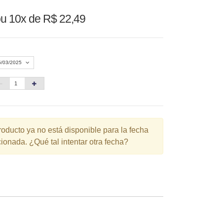
u 10x de R$ 22,49
5/03/2025
Agosto 2026
»
D
S
T
Q
Q
S
S
1
roducto ya no está disponible para la fecha
ionada. ¿Qué tal intentar otra fecha?
3
4
5
6
7
8
10
11
12
13
14
15
6
17
18
19
20
21
22
3
24
25
26
27
28
29
0
31