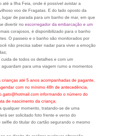
até a Ilha Feia, onde é possível avistar a
lhoso voo de Fragatas. E do lado oposto da
, lugar de parada para um banho de mar, em que
e divertir no
escorregador da embarcação e um
mais corajosos, é disponibilizado para o banho
etes. O passeio e o banho são monitorados por
você não precisa saber nadar para viver a emoção
das;
o cuida de todos os detalhes e com um
os aguardam para uma viagem rumo a momentos
a crianças até 5 anos acompanhadas de pagante,
 agendar com no mínimo 48h de antecedência,
ao.gato@hotmail.com informando o número do
ta de nascimento da criança;
a qualquer momento, tratando-se de uma
rá ser solicitado foto frente e verso do
 selfie do titular do cartão segurando o mesmo