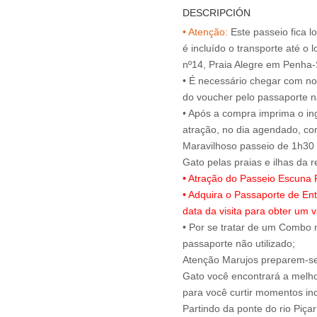
DESCRIPCIÓN
• Atenção:
Este passeio fica l
é incluído o transporte até o 
nº14, Praia Alegre em Penha
• É necessário chegar com no
do voucher pelo passaporte na
• Após a compra imprima o ing
atração, no dia agendado, c
Maravilhoso passeio de 1h30 
• Atração do Passeio Escuna P
• Adquira o Passaporte de En
data da visita para obter um v
• Por se tratar de um Combo n
passaporte não utilizado;
Atenção Marujos preparem-se 
Gato você encontrará a melho
para você curtir momentos inc
Partindo da ponte do rio Piça