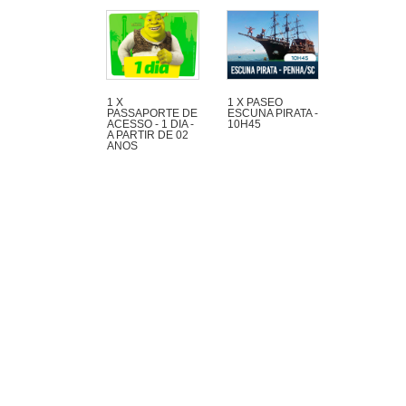
1 X
1 X PASEO
PASSAPORTE DE
ESCUNA PIRATA -
ACESSO - 1 DIA -
10H45
A PARTIR DE 02
ANOS
Maravilloso paseo
de 1h30 con mucha
aventura en la
Escuna Pirata del
Capitán Gato por las
playas e islas de la
región de Penha y
Piçarras.