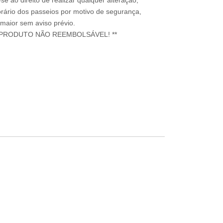
e ao direito de realizar qualquer alteração,
rário dos passeios por motivo de segurança,
 maior sem aviso prévio.
 PRODUTO NÃO REEMBOLSÁVEL! **