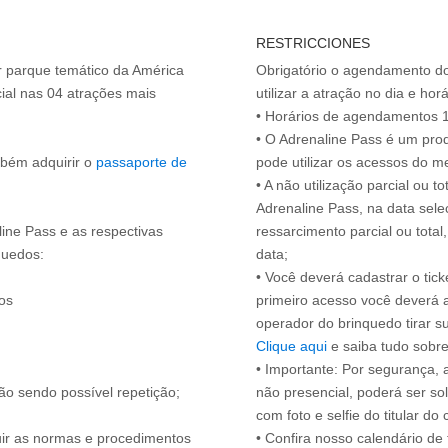
RESTRICCIONES
or parque temático da América
Obrigatório o agendamento d
ial nas 04 atrações mais
utilizar a atração no dia e hor
• Horários de agendamentos 1
• O Adrenaline Pass é um prod
mbém adquirir o
passaporte de
pode utilizar os acessos do 
• A não utilização parcial ou 
Adrenaline Pass, na data sele
line Pass e as respectivas
ressarcimento parcial ou tota
quedos:
data;
• Você deverá cadastrar o tic
os
primeiro acesso você deverá 
operador do brinquedo tirar 
Clique aqui
e saiba tudo sobre
• Importante: Por segurança,
ão sendo possível repetição;
não presencial, poderá ser sol
com foto e selfie do titular 
guir as normas e procedimentos
• Confira nosso calendário d