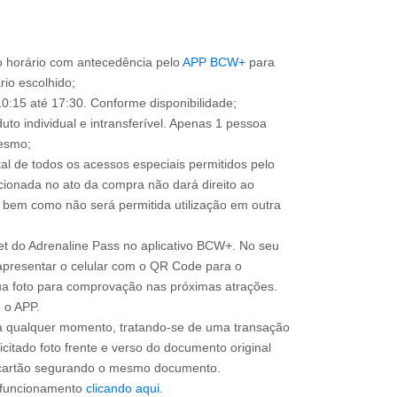
o horário com antecedência pelo
APP BCW+
para
ário escolhido;
0:15 até 17:30. Conforme disponibilidade;
uto individual e intransferível. Apenas 1 pessoa
mesmo;
total de todos os acessos especiais permitidos pelo
cionada no ato da compra não dará direito ao
l, bem como não será permitida utilização em outra
ket do Adrenaline Pass no aplicativo BCW+. No seu
apresentar o celular com o QR Code para o
sua foto para comprovação nas próximas atrações.
 o APP.
 a qualquer momento, tratando-se de uma transação
icitado foto frente e verso do documento original
do cartão segurando o mesmo documento.
e funcionamento
clicando aqui
.